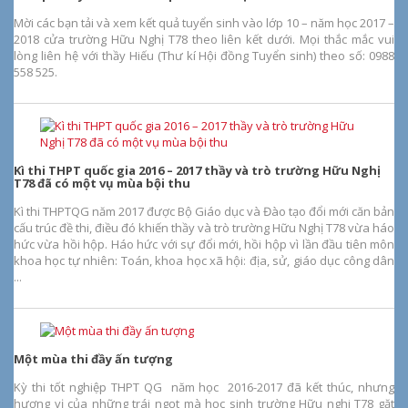
Mời các bạn tải và xem kết quả tuyển sinh vào lớp 10 – năm học 2017 –
2018 cửa trường Hữu Nghị T78 theo liên kết dưới. Mọi thắc mắc vui
lòng liên hệ với thầy Hiếu (Thư kí Hội đồng Tuyển sinh) theo số: 0988
558 525.
Kì thi THPT quốc gia 2016 – 2017 thầy và trò trường Hữu Nghị
T78 đã có một vụ mùa bội thu
Kì thi THPTQG năm 2017 được Bộ Giáo dục và Đào tạo đổi mới căn bản
cấu trúc đề thi, điều đó khiến thầy và trò trường Hữu Nghị T78 vừa háo
hức vừa hồi hộp. Háo hức với sự đổi mới, hồi hộp vì lần đầu tiên môn
khoa học tự nhiên: Toán, khoa học xã hội: địa, sử, giáo dục công dân
...
Một mùa thi đầy ấn tượng
Kỳ thi tốt nghiệp THPT QG năm học 2016-2017 đã kết thúc, nhưng
hương vị của những trái ngọt mà học sinh trường Hữu nghi T78 gặt