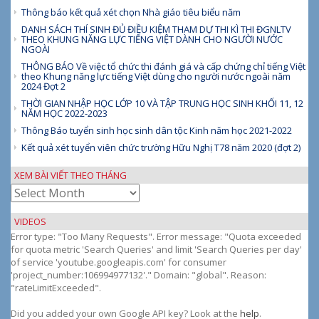
Thông báo kết quả xét chọn Nhà giáo tiêu biểu năm
DANH SÁCH THÍ SINH ĐỦ ĐIỀU KIỆM THAM DỰ THI KÌ THI ĐGNLTV
THEO KHUNG NĂNG LỰC TIẾNG VIỆT DÀNH CHO NGƯỜI NƯỚC
NGOÀI
THÔNG BÁO Về việc tổ chức thi đánh giá và cấp chứng chỉ tiếng Việt
theo Khung năng lực tiếng Việt dùng cho người nước ngoài năm
2024 Đợt 2
THỜI GIAN NHẬP HỌC LỚP 10 VÀ TẬP TRUNG HỌC SINH KHỐI 11, 12
NĂM HỌC 2022-2023
Thông Báo tuyển sinh học sinh dân tộc Kinh năm học 2021-2022
Kết quả xét tuyển viên chức trường Hữu Nghị T78 năm 2020 (đợt 2)
XEM BÀI VIẾT THEO THÁNG
Xem
bài
viết
VIDEOS
theo
Error type: "Too Many Requests". Error message: "Quota exceeded
tháng
for quota metric 'Search Queries' and limit 'Search Queries per day'
of service 'youtube.googleapis.com' for consumer
'project_number:106994977132'." Domain: "global". Reason:
"rateLimitExceeded".
Did you added your own Google API key? Look at the
help
.