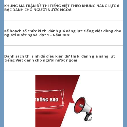
KHUNG MA TRẬN ĐỀ THI TIẾNG VIỆT THEO KHUNG NĂNG LỰC 6
BẬC DÀNH CHO NGƯỜI NƯỚC NGOÀI
Kế hoạch tổ chức kì thi đánh giá năng lực tiếng Việt dùng cho
người nước ngoài đợt 1 – Năm 2026
Danh sách thí sinh đủ điều kiện dự thi kì đánh giá năng lực
tiếng Việt dành cho người nước ngoài