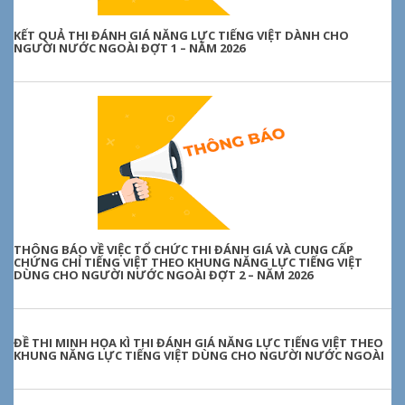
KẾT QUẢ THI ĐÁNH GIÁ NĂNG LỰC TIẾNG VIỆT DÀNH CHO
NGƯỜI NƯỚC NGOÀI ĐỢT 1 – NĂM 2026
THÔNG BÁO VỀ VIỆC TỔ CHỨC THI ĐÁNH GIÁ VÀ CUNG CẤP
CHỨNG CHỈ TIẾNG VIỆT THEO KHUNG NĂNG LỰC TIẾNG VIỆT
DÙNG CHO NGƯỜI NƯỚC NGOÀI ĐỢT 2 – NĂM 2026
ĐỀ THI MINH HỌA KÌ THI ĐÁNH GIÁ NĂNG LỰC TIẾNG VIỆT THEO
KHUNG NĂNG LỰC TIẾNG VIỆT DÙNG CHO NGƯỜI NƯỚC NGOÀI