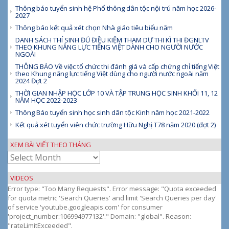
Thông báo tuyển sinh hệ Phổ thông dân tộc nội trú năm học 2026-
2027
Thông báo kết quả xét chọn Nhà giáo tiêu biểu năm
DANH SÁCH THÍ SINH ĐỦ ĐIỀU KIỆM THAM DỰ THI KÌ THI ĐGNLTV
THEO KHUNG NĂNG LỰC TIẾNG VIỆT DÀNH CHO NGƯỜI NƯỚC
NGOÀI
THÔNG BÁO Về việc tổ chức thi đánh giá và cấp chứng chỉ tiếng Việt
theo Khung năng lực tiếng Việt dùng cho người nước ngoài năm
2024 Đợt 2
THỜI GIAN NHẬP HỌC LỚP 10 VÀ TẬP TRUNG HỌC SINH KHỐI 11, 12
NĂM HỌC 2022-2023
Thông Báo tuyển sinh học sinh dân tộc Kinh năm học 2021-2022
Kết quả xét tuyển viên chức trường Hữu Nghị T78 năm 2020 (đợt 2)
XEM BÀI VIẾT THEO THÁNG
Xem
bài
viết
VIDEOS
theo
Error type: "Too Many Requests". Error message: "Quota exceeded
tháng
for quota metric 'Search Queries' and limit 'Search Queries per day'
of service 'youtube.googleapis.com' for consumer
'project_number:106994977132'." Domain: "global". Reason:
"rateLimitExceeded".