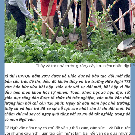
Thầy và trò nhà trường trồng cây lưu niệm nhân dịp b
Kì thi THPTQG năm 2017 được Bộ Giáo dục và Đào tạo đổi mới căn
bản cấu trúc đề thi, điều đó khiến thầy và trò trường Hữu Nghị T78
vừa háo hức vừa hồi hộp. Háo hức với sự đổi mới, hồi hộp vì lần
đầu tiên môn khoa học tự nhiên: Toán, khoa học xã hội: địa, sử,
giáo dục công dân được tổ chức thi trắc nghiệm, còn môn Văn thời
lượng làm bài chỉ còn 120 phút. Ngay từ đầu năm học nhà trường,
thầy cô và học trò đã có sự nỗ lực cao nhất cho kì thi đổi mới. Và
chăm chỉ mê say có ngay quà tặng với 99,7% đỗ tốt nghiệp trong đó
có môn Ngữ văn.
Đề Ngữ văn năm nay có chủ đề về sự thấu cảm, cảm xúc… và Đất nước
với những câu nghị luận tạo cảm hứng làm bài. Đề văn đã đưa những