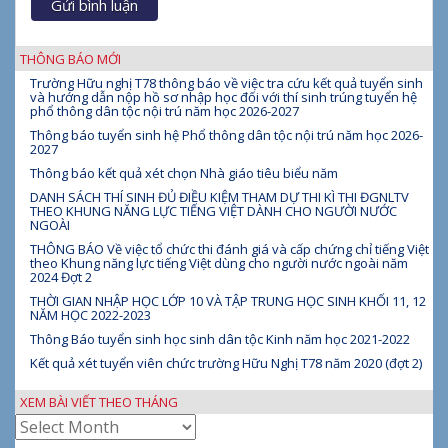
THÔNG BÁO MỚI
Trường Hữu nghị T78 thông báo về việc tra cứu kết quả tuyển sinh
và hướng dẫn nộp hồ sơ nhập học đối với thí sinh trúng tuyển hệ
phổ thông dân tộc nội trú năm học 2026-2027
Thông báo tuyển sinh hệ Phổ thông dân tộc nội trú năm học 2026-
2027
Thông báo kết quả xét chọn Nhà giáo tiêu biểu năm
DANH SÁCH THÍ SINH ĐỦ ĐIỀU KIỆM THAM DỰ THI KÌ THI ĐGNLTV
THEO KHUNG NĂNG LỰC TIẾNG VIỆT DÀNH CHO NGƯỜI NƯỚC
NGOÀI
THÔNG BÁO Về việc tổ chức thi đánh giá và cấp chứng chỉ tiếng Việt
theo Khung năng lực tiếng Việt dùng cho người nước ngoài năm
2024 Đợt 2
THỜI GIAN NHẬP HỌC LỚP 10 VÀ TẬP TRUNG HỌC SINH KHỐI 11, 12
NĂM HỌC 2022-2023
Thông Báo tuyển sinh học sinh dân tộc Kinh năm học 2021-2022
Kết quả xét tuyển viên chức trường Hữu Nghị T78 năm 2020 (đợt 2)
XEM BÀI VIẾT THEO THÁNG
Xem
bài