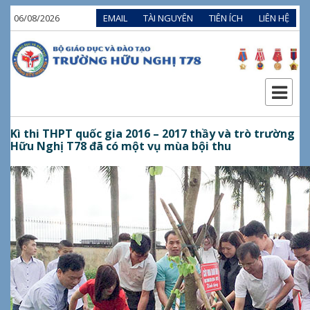
06/08/2026
EMAIL
TÀI NGUYÊN
TIÊN ÍCH
LIÊN HỆ
Kì thi THPT quốc gia 2016 – 2017 thầy và trò trường
Hữu Nghị T78 đã có một vụ mùa bội thu