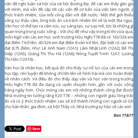
vấn đề nghị luận xã hội của xã hội đương đại, để các em thấy gần gũi
với mình, mà vẫn đề cập tới các vấn đề cơ bản của việc làm người, ý
thức trách nhiệm, của mỗi công dân với đất nước. Một thế giới thiếu
vắng sự thấu cảm, lòng trắc ẩn và trách nhiệm thì sẽ là một địa ngục.
Văn học có thể tạo ra cảm xúc, sự sáng tạo, sự say mê, tức là những gì
quan trọng trong cuộc sống… Với chủ đề như vậy trong kì thi vừa qua,
môn Ngữ văn các em học sinh trường Hữu Nghị T78 đã có 163/326 em
đạt điểm 7 trở lên; 45/326 em đạt điểm 8 văn trở lên, đặc biệt có các em
đạt 8,75 điểm, như: Lê Anh Nam (12A1); Lâm Nhật Linh (12A2); Bế Thị
Diệp (12A5); Giàng Thị Thu Hà (12A6); Nông Tuyết Trinh 12A7; Lương
Thị Hảo (12A10)…
Văn học là nhân học, kết quả đó cho thấy sự nỗ lực của các em trong
học tập, rèn luyện để không chỉ lớn lên về hình hài mà còn hoàn thiện
về nhân cách. Và điều đó cho thấy dạy văn và học văn trong trường
Hữu Nghị T78 đã đa dạng và uyển chuyển hơn, gần với cuộc sống
hàng ngày hơn. Chúc mừng các em với những thành công đạt được!
Nhà trường tin tưởng rằng K20 T78 – những con người giàu lòng trắc
ẩn và có ý thức trách nhiệm cao sẽ trở thành những con người có ích
cho bản thân, gia đình, xã hội! Thầy cô, Nhà trường tự hào về các em!
Ban TT&TT
Save