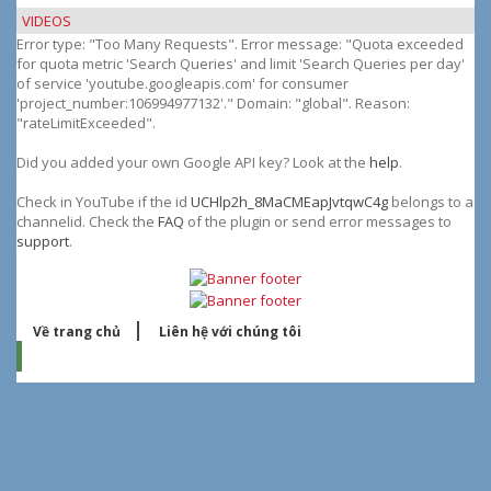
viết
VIDEOS
theo
Error type: "Too Many Requests". Error message: "Quota exceeded
tháng
for quota metric 'Search Queries' and limit 'Search Queries per day'
of service 'youtube.googleapis.com' for consumer
'project_number:106994977132'." Domain: "global". Reason:
"rateLimitExceeded".
Did you added your own Google API key? Look at the
help
.
Check in YouTube if the id
UCHlp2h_8MaCMEapJvtqwC4g
belongs to a
channelid. Check the
FAQ
of the plugin or send error messages to
support
.
Về trang chủ
Liên hệ với chúng tôi