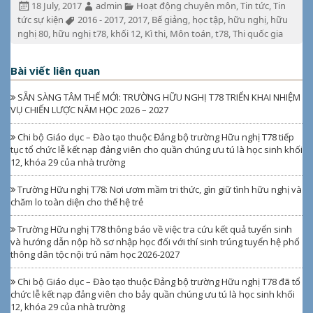
Đăng
Tác
Chuyên
18 July, 2017
admin
Hoạt động chuyên môn
,
Tin tức
,
Tin
ngày:
giả:
mục:
Từ
tức sự kiện
2016 - 2017
,
2017
,
Bế giảng
,
học tập
,
hữu nghị
,
hữu
khóa:
nghị 80
,
hữu nghị t78
,
khối 12
,
Kì thi
,
Môn toán
,
t78
,
Thi quốc gia
Bài viết liên quan
SẴN SÀNG TÂM THẾ MỚI: TRƯỜNG HỮU NGHỊ T78 TRIỂN KHAI NHIỆM
VỤ CHIẾN LƯỢC NĂM HỌC 2026 – 2027
Chi bộ Giáo dục – Đào tạo thuộc Đảng bộ trường Hữu nghị T78 tiếp
tục tổ chức lễ kết nạp đảng viên cho quần chúng ưu tú là học sinh khối
12, khóa 29 của nhà trường
Trường Hữu nghị T78: Nơi ươm mầm tri thức, gìn giữ tình hữu nghị và
chăm lo toàn diện cho thế hệ trẻ
Trường Hữu nghị T78 thông báo về việc tra cứu kết quả tuyển sinh
và hướng dẫn nộp hồ sơ nhập học đối với thí sinh trúng tuyển hệ phổ
thông dân tộc nội trú năm học 2026-2027
Chi bộ Giáo dục – Đào tạo thuộc Đảng bộ trường Hữu nghị T78 đã tổ
chức lễ kết nạp đảng viên cho bảy quần chúng ưu tú là học sinh khối
12, khóa 29 của nhà trường