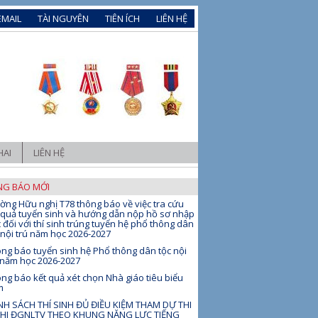
EMAIL
TÀI NGUYÊN
TIÊN ÍCH
LIÊN HỆ
HAI
LIÊN HỆ
G BÁO MỚI
ờng Hữu nghị T78 thông báo về việc tra cứu
 quả tuyển sinh và hướng dẫn nộp hồ sơ nhập
 đối với thí sinh trúng tuyển hệ phổ thông dân
 nội trú năm học 2026-2027
ng báo tuyển sinh hệ Phổ thông dân tộc nội
 năm học 2026-2027
ng báo kết quả xét chọn Nhà giáo tiêu biểu
m
H SÁCH THÍ SINH ĐỦ ĐIỀU KIỆM THAM DỰ THI
THI ĐGNLTV THEO KHUNG NĂNG LỰC TIẾNG