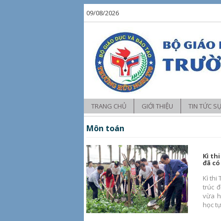
09/08/2026
TRANG CHỦ
GIỚI THIỆU
TIN TỨC S
Tin tức
Môn toán
Hoạt động 
Kì th
Hoạt động 
đã có
Kì th
trúc 
vừa h
học tự