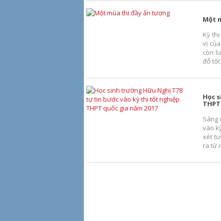
Một m
Kỳ th
vị củ
còn lư
đỗ tốt
Học s
THPT 
Sáng 
vào kỳ
xét tu
ra từ 