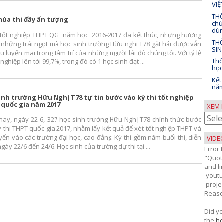
VI
THÔ
ùa thi đầy ấn tượng
chứ
dùn
i tốt nghiệp THPT QG năm học 2016-2017 đã kết thúc, nhưng hương
THỜ
a những trái ngọt mà học sinh trường Hữu nghi T78 gặt hái được vẫn
SIN
u luyến mãi trong tâm trí của những người lái đò chúng tôi. Với tỷ lệ
Thô
 nghiệp lên tới 99,7%, trong đó có 1 học sinh đạt ...
học
Kết
năm
inh trường Hữu Nghị T78 tự tin bước vào kỳ thi tốt nghiệp
quốc gia năm 2017
XEM 
Xem
nay, ngày 22-6, 327 học sinh trường Hữu Nghị T78 chính thức bước
bài
 thi THPT quốc gia 2017, nhằm lấy kết quả để xét tốt nghiệp THPT và
viết
yển vào các trường đại học, cao đẳng. Kỳ thi gồm năm buổi thi, diễn
VIDE
theo
ngày 22/6 đến 24/6. Học sinh của trường dự thi tại ...
Error
thán
"Quot
and li
'yout
'proj
Reaso
Did y
the
he