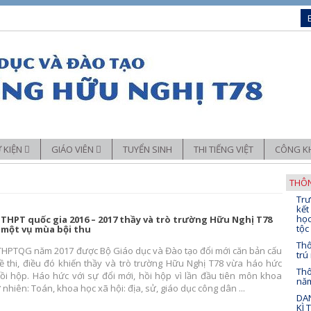
Ự KIỆN
GIÁO VIÊN
TUYỂN SINH
THI TIẾNG VIỆT
CÔNG K
Sáng kiến kinh nghiệm
THÔN
Trư
chuyên môn
Trải nghiệm – Hướng nghiệp
kết
học
i THPT quốc gia 2016 – 2017 thầy và trò trường Hữu Nghị T78
đoàn thể
Ứng dụng CNTT trong dạy học
tộc
 một vụ mùa bội thu
Thô
i THPTQG năm 2017 được Bộ Giáo dục và Đào tạo đổi mới căn bản cấu
trú
đề thi, điều đó khiến thầy và trò trường Hữu Nghị T78 vừa háo hức
Thô
ồi hộp. Háo hức với sự đổi mới, hồi hộp vì lần đầu tiên môn khoa
nă
 nhiên: Toán, khoa học xã hội: địa, sử, giáo dục công dân ...
DAN
KÌ 