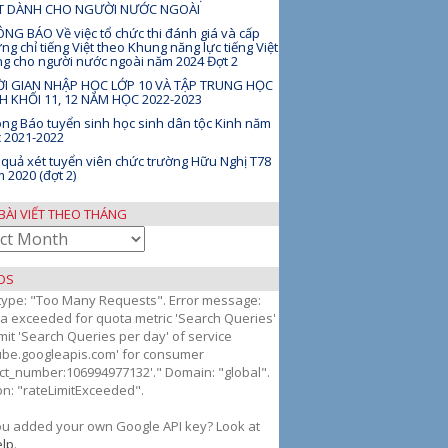
ỆT DÀNH CHO NGƯỜI NƯỚC NGOÀI
NG BÁO Về việc tổ chức thi đánh giá và cấp
ng chỉ tiếng Việt theo Khung năng lực tiếng Việt
g cho người nước ngoài năm 2024 Đợt 2
I GIAN NHẬP HỌC LỚP 10 VÀ TẬP TRUNG HỌC
H KHỐI 11, 12 NĂM HỌC 2022-2023
ng Báo tuyển sinh học sinh dân tộc Kinh năm
 2021-2022
 quả xét tuyển viên chức trường Hữu Nghị T78
 2020 (đợt 2)
BÀI VIẾT THEO THÁNG
OS
 type: "Too Many Requests". Error message:
g
a exceeded for quota metric 'Search Queries'
mit 'Search Queries per day' of service
ube.googleapis.com' for consumer
ect_number:106994977132'." Domain: "global".
n: "rateLimitExceeded".
ou added your own Google API key? Look at
lp
.