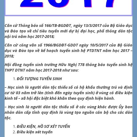
Căn cứ Thông báo số 166/TB-BGDĐT, ngày 13/3/2017 của Bộ Giáo dục
và Đào tạo về chỉ tiêu tuyển mới dự bị đại học, phổ thông dân tộc
nội trú năm học 2017-2018;
Căn cứ công văn số 1966/BGDĐT-GDDT ngày 10/5/2017 của Bộ Giáo
dục và Đào tạo về kế hoạch tuyển sinh hệ PTDTNT năm học 2017 –
2018;
Hội đồng tuyển sinh trường Hữu Nghị T78 thông báo tuyển sinh hệ
THPT DTNT năm học 2017-2018 như sau:
ĐỐI TƯỢNG TUYỂN SINH
– Học sinh là người dân tộc thiểu số có hộ khẩu thường trú và định
cư từ 03 năm trở lên (tính đến ngày tuyển sinh) ở vùng có điều kiện
kinh tế – xã hội đặc biệt khó khăn theo quy định hiện hành.
– Học sinh là người dân tộc thiểu số ở các vùng khác được Ủy ban
nhân dân cấp tỉnh quy định là vùng tạo nguồn cán bộ cho các dân
tộc.
ĐIỀU KIỆN, HỒ SƠ XÉT TUYỂN
Điều kiện xét tuyển