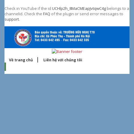
Check in YouTube if the id
UCHlp2h_8MaCMEapJvtqwC4g
belongs to a
channelid. Check the
FAQ
of the plugin or send error messages to
support
.
Về trang chủ
Liên hệ với chúng tôi