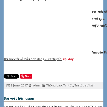
TM. HỘI Đ
CHỦ TỊCH
HIỆU TRƯ
Nguyễn T
Thí sinh tải vể Mẫu đơn đăng kí xét tuyển:
Tại đây
Save
Đăng
Tác
Chuyên
3 June, 2017
admin
Thông báo
,
Tin tức
,
Tin tức sự kiện
ngày:
giả:
mục:
Bài viết liên quan