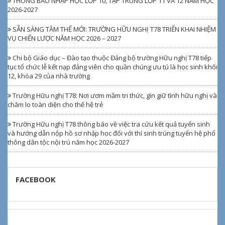
THÔNG BÁO NHẬP HỌC LỚP 10, TẬP TRUNG LỚP 11 VÀ 12 NĂM HỌC
2026-2027
SẴN SÀNG TÂM THẾ MỚI: TRƯỜNG HỮU NGHỊ T78 TRIỂN KHAI NHIỆM
VỤ CHIẾN LƯỢC NĂM HỌC 2026 – 2027
Chi bộ Giáo dục – Đào tạo thuộc Đảng bộ trường Hữu nghị T78 tiếp
tục tổ chức lễ kết nạp đảng viên cho quần chúng ưu tú là học sinh khối
12, khóa 29 của nhà trường
Trường Hữu nghị T78: Nơi ươm mầm tri thức, gìn giữ tình hữu nghị và
chăm lo toàn diện cho thế hệ trẻ
Trường Hữu nghị T78 thông báo về việc tra cứu kết quả tuyển sinh
và hướng dẫn nộp hồ sơ nhập học đối với thí sinh trúng tuyển hệ phổ
thông dân tộc nội trú năm học 2026-2027
FACEBOOK