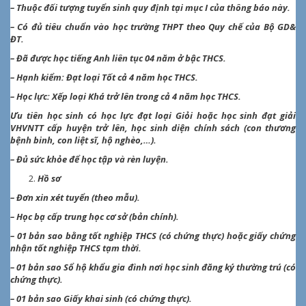
– Thuộc đối tượng tuyển sinh quy định tại mục I của thông báo này.
– Có đủ tiêu chuẩn vào học trường THPT theo Quy chế của Bộ GD&
ĐT.
– Đã được học tiếng Anh liên tục 04 năm ở bậc THCS.
– Hạnh kiểm: Đạt loại Tốt cả 4 năm học THCS.
– Học lực: Xếp loại Khá trở lên trong cả 4 năm học THCS.
Ưu tiên học sinh có học lực đạt loại Giỏi hoặc học sinh đạt giải
VHVNTT cấp huyện trở lên, học sinh diện chính sách (con thương
bệnh binh, con liệt sĩ, hộ nghèo,…).
– Đủ sức khỏe để học tập và rèn luyện.
Hồ sơ
– Đơn xin xét tuyển (theo mẫu).
– Học bạ cấp trung học cơ sở (bản chính).
– 01 bản sao bằng tốt nghiệp THCS (có chứng thực) hoặc giấy chứng
nhận tốt nghiệp THCS tạm thời.
– 01 bản sao Sổ hộ khẩu gia đình nơi học sinh đăng ký thường trú (có
chứng thực).
– 01 bản sao Giấy khai sinh (có chứng thực).