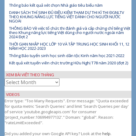
Thông báo kết quả xét chọn Nhà giáo tiêu biểu năm
DANH SÁCH THÍ SINH ĐỦ ĐIỀU KIỆM THAM DỰ THI KÌ THI ĐGNLTV
THEO KHUNG NĂNG LỰC TIẾNG VIỆT DÀNH CHO NGƯỜI NƯỚC
NGOÀI
THÔNG BÁO Về việc tổ chức thi đánh giá và cấp chứng chỉ tiếng Việt
theo Khung năng lực tiếng Việt dùng cho người nước ngoài năm
2024 Đợt 2
THỜI GIAN NHẬP HỌC LỚP 10 VÀ TẬP TRUNG HỌC SINH KHỐI 11, 12
NĂM HỌC 2022-2023
Thông Báo tuyển sinh học sinh dân tộc Kinh năm học 2021-2022
Kết quả xét tuyển viên chức trường Hữu Nghị T78 năm 2020 (đợt 2)
XEM BÀI VIẾT THEO THÁNG
Xem
bài
viết
VIDEOS
theo
Error type: "Too Many Requests". Error message: "Quota exceeded
tháng
for quota metric 'Search Queries' and limit 'Search Queries per day'
of service 'youtube.googleapis.com' for consumer
'project_number:106994977132'." Domain: "global". Reason:
"rateLimitExceeded".
Did you added your own Google API key? Look at the
help
.