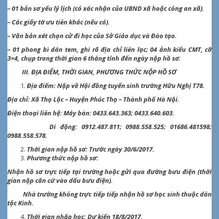
– 01 bản sơ yếu lý lịch (có xác nhận của UBND xã hoặc công an xã).
– Các giấy tờ ưu tiên khác (nếu có).
– Văn bản xét chọn cử đi học của Sở Giáo dục và Đào tạo.
– 01 phong bì dán tem, ghi rõ địa chỉ liên lạc; 04 ảnh kiểu CMT, cỡ
3×4, chụp trong thời gian 6 tháng tính đến ngày nộp hồ sơ.
III. ĐỊA ĐIỂM, THỜI GIAN, PHƯƠNG THỨC NỘP HỒ SƠ
Địa điểm: Nộp về Hội đồng tuyển sinh trường Hữu Nghị T78.
Địa chỉ: Xã Thọ Lộc – Huyện Phúc Thọ – Thành phố Hà Nội.
Điện thoại liên hệ: Máy bàn: 0433.643.363; 0433.640.603.
Di động: 0912.487.811; 0988.558.525; 01686.481598;
0988.558.578.
Thời gian nộp hồ sơ: Trước ngày 30/6/2017.
Phương thức nộp hồ sơ:
Nhận hồ sơ trực tiếp tại trường hoặc gửi qua đường bưu điện (thời
gian nộp căn cứ vào dấu bưu điện).
Nhà trường không trực tiếp tiếp nhận hồ sơ học sinh thuộc dân
tộc Kinh.
Thời gian nhập học: Dự kiến 18/8/2017.