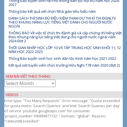
Thông báo tuyển sinh hệ Phổ thông dân tộc nội trú năm học 2026-
2027
Thông báo kết quả xét chọn Nhà giáo tiêu biểu năm
DANH SÁCH THÍ SINH ĐỦ ĐIỀU KIỆM THAM DỰ THI KÌ THI ĐGNLTV
THEO KHUNG NĂNG LỰC TIẾNG VIỆT DÀNH CHO NGƯỜI NƯỚC
NGOÀI
THÔNG BÁO Về việc tổ chức thi đánh giá và cấp chứng chỉ tiếng Việt
theo Khung năng lực tiếng Việt dùng cho người nước ngoài năm
2024 Đợt 2
THỜI GIAN NHẬP HỌC LỚP 10 VÀ TẬP TRUNG HỌC SINH KHỐI 11, 12
NĂM HỌC 2022-2023
Thông Báo tuyển sinh học sinh dân tộc Kinh năm học 2021-2022
Kết quả xét tuyển viên chức trường Hữu Nghị T78 năm 2020 (đợt 2)
XEM BÀI VIẾT THEO THÁNG
Xem
bài
viết
VIDEOS
theo
Error type: "Too Many Requests". Error message: "Quota exceeded
tháng
for quota metric 'Search Queries' and limit 'Search Queries per day'
of service 'youtube.googleapis.com' for consumer
'project_number:106994977132'." Domain: "global". Reason:
"rateLimitExceeded".