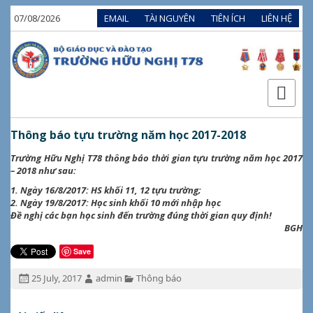
07/08/2026
EMAIL
TÀI NGUYÊN
TIÊN ÍCH
LIÊN HỆ
Thông báo tựu trường năm học 2017-2018
Trường Hữu Nghị T78 thông báo thời gian tựu trường năm học 2017
– 2018 như sau:
1. Ngày 16/8/2017: HS khối 11, 12 tựu trường;
2. Ngày 19/8/2017: Học sinh khối 10 mới nhập học
Đề nghị các bạn học sinh đến trường đúng thời gian quy định!
BGH
Save
Đăng
Tác
Chuyên
25 July, 2017
admin
Thông báo
ngày:
giả:
mục: