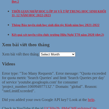
Đợt 2
THỜI GIAN NHẬP HỌC LỚP 10 VÀ TẬP TRUNG HỌC SINH KHỐI
11, 12 NĂM HỌC 2022-2023
Thông Báo tuyển sinh học sinh dân tộc Kinh năm học 2021-2022
Kết quả xét tuyển viên chức trường Hữu Nghị T78 năm 2020 (đợt 2)
Xem bài viết theo tháng
Xem bài viết theo tháng
Videos
Error type: "Too Many Requests". Error message: "Quota exceeded
for quota metric 'Search Queries' and limit 'Search Queries per day'
of service 'youtube.googleapis.com' for consumer
'project_number:106994977132'." Domain: "global". Reason:
"rateLimitExceeded".
Did you added your own Google API key? Look at the
help
.
Check in YouTube if the id
UCHlp2h_8MaCMEapJvtqwC4g