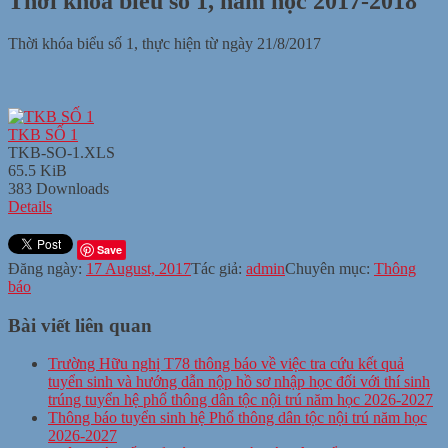
Thời khóa biểu số 1, năm học 2017-2018
Thời khóa biểu số 1, thực hiện từ ngày 21/8/2017
TKB SỐ 1
TKB-SO-1.XLS
65.5 KiB
383 Downloads
Details
Save
Đăng ngày:
17 August, 2017
Tác giả:
admin
Chuyên mục:
Thông
báo
Bài viết liên quan
Trường Hữu nghị T78 thông báo về việc tra cứu kết quả
tuyển sinh và hướng dẫn nộp hồ sơ nhập học đối với thí sinh
trúng tuyển hệ phổ thông dân tộc nội trú năm học 2026-2027
Thông báo tuyển sinh hệ Phổ thông dân tộc nội trú năm học
2026-2027