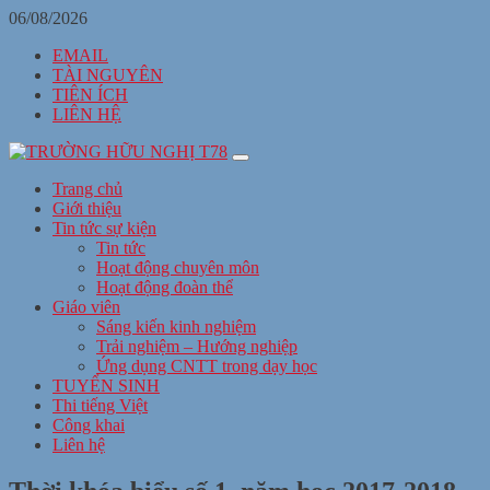
06/08/2026
EMAIL
TÀI NGUYÊN
TIÊN ÍCH
LIÊN HỆ
Trang chủ
Giới thiệu
Tin tức sự kiện
Tin tức
Hoạt động chuyên môn
Hoạt động đoàn thể
Giáo viên
Sáng kiến kinh nghiệm
Trải nghiệm – Hướng nghiệp
Ứng dụng CNTT trong dạy học
TUYỂN SINH
Thi tiếng Việt
Công khai
Liên hệ