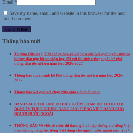
Email
*
Save my name, email, and website in this browser for the next
time I comment.
Thông báo mới
Trường Hữu nghị T78 thông báo về việc tra cứu kết quả tuyển sinh và
hướng dẫn nộp hồ sơ nhập học đối với thí sinh trúng tuyển hệ phổ
thông dân tộc nội trú năm học 2026-2027
Thông báo tuyển sinh hệ Phổ thông dân tộc nội trú năm học 2026-
2027
Thông báo kết quả xét chọn Nhà giáo tiêu biểu năm
DANH SÁCH THÍ SINH ĐỦ ĐIỀU KIỆM THAM DỰ THI KÌ THI
ĐGNLTV THEO KHUNG NĂNG LỰC TIẾNG VIỆT DÀNH CHO
NGƯỜI NƯỚC NGOÀI
THÔNG BÁO Về việc tổ chức thi đánh giá và cấp chứng chỉ tiếng Việt
theo Khung năng lực tiếng Việt dùng cho người nước ngoài năm 2024