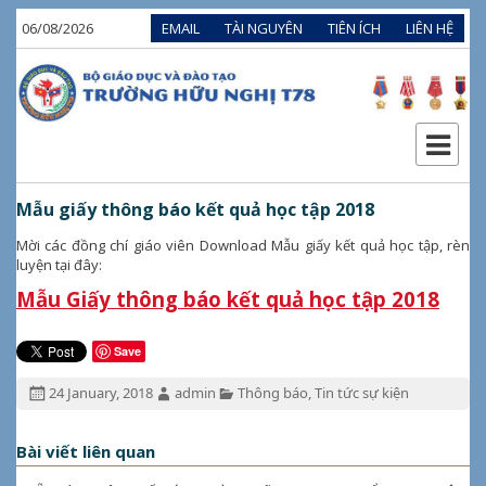
06/08/2026
EMAIL
TÀI NGUYÊN
TIÊN ÍCH
LIÊN HỆ
Mẫu giấy thông báo kết quả học tập 2018
Mời các đồng chí giáo viên Download Mẫu giấy kết quả học tập, rèn
luyện tại đây:
Mẫu Giấy thông báo kết quả học tập 2018
Save
Đăng
Tác
Chuyên
24 January, 2018
admin
Thông báo
,
Tin tức sự kiện
ngày:
giả:
mục:
Bài viết liên quan