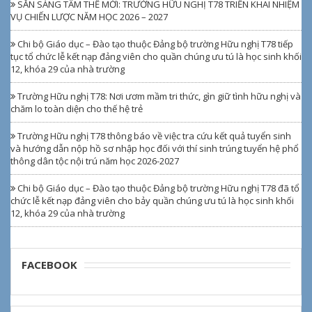
SẴN SÀNG TÂM THẾ MỚI: TRƯỜNG HỮU NGHỊ T78 TRIỂN KHAI NHIỆM
VỤ CHIẾN LƯỢC NĂM HỌC 2026 – 2027
Chi bộ Giáo dục – Đào tạo thuộc Đảng bộ trường Hữu nghị T78 tiếp
tục tổ chức lễ kết nạp đảng viên cho quần chúng ưu tú là học sinh khối
12, khóa 29 của nhà trường
Trường Hữu nghị T78: Nơi ươm mầm tri thức, gìn giữ tình hữu nghị và
chăm lo toàn diện cho thế hệ trẻ
Trường Hữu nghị T78 thông báo về việc tra cứu kết quả tuyển sinh
và hướng dẫn nộp hồ sơ nhập học đối với thí sinh trúng tuyển hệ phổ
thông dân tộc nội trú năm học 2026-2027
Chi bộ Giáo dục – Đào tạo thuộc Đảng bộ trường Hữu nghị T78 đã tổ
chức lễ kết nạp đảng viên cho bảy quần chúng ưu tú là học sinh khối
12, khóa 29 của nhà trường
FACEBOOK