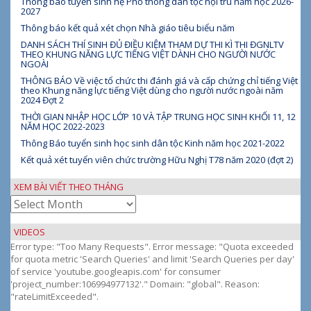
Thông báo tuyển sinh hệ Phổ thông dân tộc nội trú năm học 2026-
2027
Thông báo kết quả xét chọn Nhà giáo tiêu biểu năm
DANH SÁCH THÍ SINH ĐỦ ĐIỀU KIỆM THAM DỰ THI KÌ THI ĐGNLTV
THEO KHUNG NĂNG LỰC TIẾNG VIỆT DÀNH CHO NGƯỜI NƯỚC
NGOÀI
THÔNG BÁO Về việc tổ chức thi đánh giá và cấp chứng chỉ tiếng Việt
theo Khung năng lực tiếng Việt dùng cho người nước ngoài năm
2024 Đợt 2
THỜI GIAN NHẬP HỌC LỚP 10 VÀ TẬP TRUNG HỌC SINH KHỐI 11, 12
NĂM HỌC 2022-2023
Thông Báo tuyển sinh học sinh dân tộc Kinh năm học 2021-2022
Kết quả xét tuyển viên chức trường Hữu Nghị T78 năm 2020 (đợt 2)
XEM BÀI VIẾT THEO THÁNG
Xem
bài
viết
VIDEOS
theo
Error type: "Too Many Requests". Error message: "Quota exceeded
tháng
for quota metric 'Search Queries' and limit 'Search Queries per day'
of service 'youtube.googleapis.com' for consumer
'project_number:106994977132'." Domain: "global". Reason:
"rateLimitExceeded".