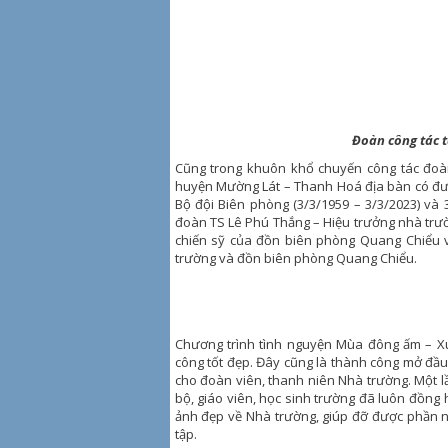
Đoàn công tác 
Cũng trong khuôn khổ chuyến công tác đoà
huyện Mường Lát – Thanh Hoá địa bàn có đườ
Bộ đội Biên phòng (3/3/1959 – 3/3/2023) và
đoàn TS Lê Phú Thắng – Hiệu trưởng nhà trườ
chiến sỹ của đồn biên phòng Quang Chiểu v
trường và đồn biên phòng Quang Chiểu.
Chương trình tình nguyện Mùa đông ấm – X
công tốt đẹp. Đây cũng là thành công mở đầu
cho đoàn viên, thanh niên Nhà trường. Một 
bộ, giáo viên, học sinh trường đã luôn đồng
ảnh đẹp về Nhà trường, giúp đỡ được phần 
tập.