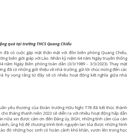
tặng quà tại trường THCS Quang Chiểu
n đã có cuộc gặp mặt thân mật với đồn biên phòng Quang Chiểu,
ng biên giới giáp với Lào. Nhân kỷ niệm 64 năm Ngày truyền thống
 34 năm Ngày Biên phòng toàn dân (3/3/1989 – 3/3/2023). Thay mặt
ng đã có những giới thiệu về nhà trường, gửi lời chúc mừng đến các
à hy vọng rằng từ đây sẽ có nhiều hoạt động kết nghĩa giữa nhà
uân yêu thương của Đoàn trường Hữu Nghị T78 đã kết thúc thành
 cho tháng thanh niên 2023 sẽ diễn ra với nhiều hoạt động hấp dẫn
lần nữa xin được cảm ơn đến Đảng ủy, BGH, những tình cảm của cán
 hành, ủng hộ để chương trình tình nguyện lan tỏa được những hình
nào đó những học sinh có hoàn cảnh khó khăn, vươn lên trong học