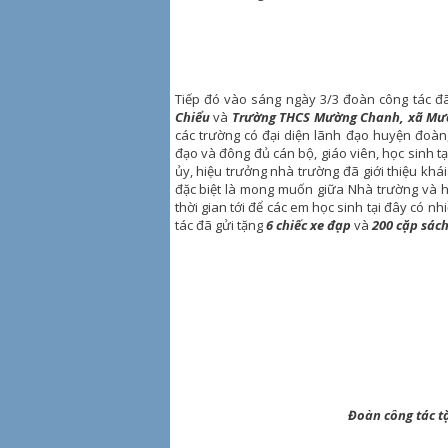
Tiếp đó vào sáng ngày 3/3 đoàn công tác đ
Chiểu
và
Trường THCS Mường Chanh, xã Mư
các trường có đại diện lãnh đạo huyện đoà
đạo và đông đủ cán bộ, giáo viên, học sinh tạ
ủy, hiệu trưởng nhà trường đã giới thiệu khá
đặc biệt là mong muốn giữa Nhà trường và 
thời gian tới để các em học sinh tại đây có n
tác đã gửi tặng
6 chiếc xe đạp
và
200 cặp sác
Đoàn công tác t