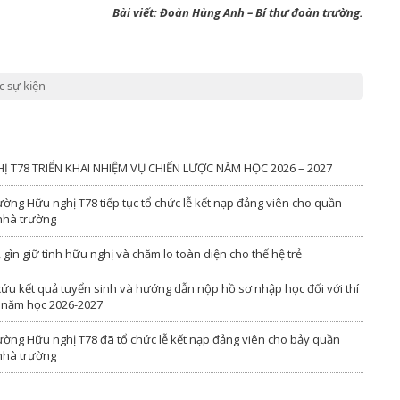
Bài viết: Đoàn Hùng Anh – Bí thư đoàn trường.
c sự kiện
T78 TRIỂN KHAI NHIỆM VỤ CHIẾN LƯỢC NĂM HỌC 2026 – 2027
ờng Hữu nghị T78 tiếp tục tổ chức lễ kết nạp đảng viên cho quần
 nhà trường
ìn giữ tình hữu nghị và chăm lo toàn diện cho thế hệ trẻ
cứu kết quả tuyển sinh và hướng dẫn nộp hồ sơ nhập học đối với thí
ú năm học 2026-2027
ường Hữu nghị T78 đã tổ chức lễ kết nạp đảng viên cho bảy quần
 nhà trường