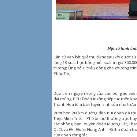
Một số hình ảnh
Căn cứ vào kết quả thu được sau khi được sự
tặng 18 suất học bổng mỗi suất trị giá 300.0
trường; Ủng hộ 6 triệu đồng cho chương tr
Phúc Thọ
Dựa trên nguyện vọng của cán bộ, giáo viên,
đại chúng, BCH Đoàn trường tiếp tục triển kh
Thanh Hóa (địa bàn tuyển sinh của nhà trường
Vượt hơn 200km đường đèo núi đoàn đã tới T
Triệu Minh Triết – Phó bí thư thường trực hu
các phòng, ban, huyện đoàn Mường Lát, Tha
QLCL và Đ/c Đoàn Hùng Anh – Bí thư đoàn trườ
của đoàn công tác.