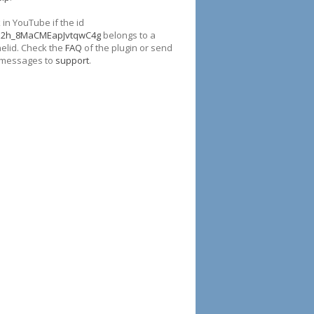
in YouTube if the id
p2h_8MaCMEapJvtqwC4g
belongs to a
elid. Check the
FAQ
of the plugin or send
 messages to
support
.