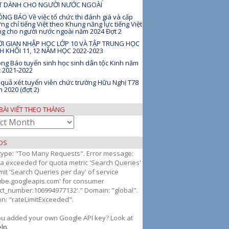
ỆT DÀNH CHO NGƯỜI NƯỚC NGOÀI
NG BÁO Về việc tổ chức thi đánh giá và cấp
ng chỉ tiếng Việt theo Khung năng lực tiếng Việt
g cho người nước ngoài năm 2024 Đợt 2
I GIAN NHẬP HỌC LỚP 10 VÀ TẬP TRUNG HỌC
H KHỐI 11, 12 NĂM HỌC 2022-2023
ng Báo tuyển sinh học sinh dân tộc Kinh năm
 2021-2022
 quả xét tuyển viên chức trường Hữu Nghị T78
 2020 (đợt 2)
BÀI VIẾT THEO THÁNG
OS
 type: "Too Many Requests". Error message:
g
a exceeded for quota metric 'Search Queries'
mit 'Search Queries per day' of service
ube.googleapis.com' for consumer
ect_number:106994977132'." Domain: "global".
n: "rateLimitExceeded".
ou added your own Google API key? Look at
lp
.