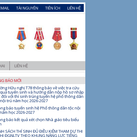
EMAIL
TÀI NGUYÊN
TIÊN ÍCH
LIÊN HỆ
HAI
LIÊN HỆ
G BÁO MỚI
ờng Hữu nghị T78 thông báo về việc tra cứu
 quả tuyển sinh và hướng dẫn nộp hồ sơ nhập
 đối với thí sinh trúng tuyển hệ phổ thông dân
 nội trú năm học 2026-2027
ng báo tuyển sinh hệ Phổ thông dân tộc nội
 năm học 2026-2027
ng báo kết quả xét chọn Nhà giáo tiêu biểu
m
H SÁCH THÍ SINH ĐỦ ĐIỀU KIỆM THAM DỰ THI
THI ĐGNLTV THEO KHUNG NĂNG LỰC TIẾNG