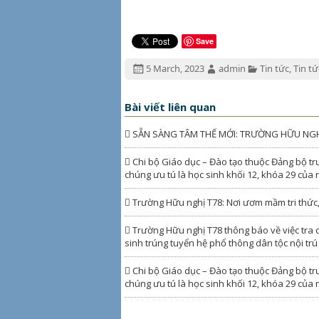
Save
Đăng
Tác
Chuyên
5 March, 2023
admin
Tin tức
,
Tin tứ
ngày:
giả:
mục:
Bài viết liên quan
SẴN SÀNG TÂM THẾ MỚI: TRƯỜNG HỮU NGHỊ 
Chi bộ Giáo dục – Đào tạo thuộc Đảng bộ trư
chúng ưu tú là học sinh khối 12, khóa 29 của
Trường Hữu nghị T78: Nơi ươm mầm tri thức, g
Trường Hữu nghị T78 thông báo về việc tra 
sinh trúng tuyển hệ phổ thông dân tộc nội tr
Chi bộ Giáo dục – Đào tạo thuộc Đảng bộ tr
chúng ưu tú là học sinh khối 12, khóa 29 của