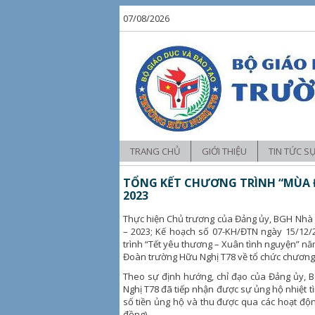
07/08/2026
TRANG CHỦ
GIỚI THIỆU
TIN TỨC S
Tin tức
TỔNG KẾT CHƯƠNG TRÌNH “MÙA 
2023
Hoạt động 
Thực hiện Chủ trương của Đảng ủy, BGH Nhà t
Hoạt động 
– 2023; Kế hoạch số 07-KH/ĐTN ngày 15/12
trình “Tết yêu thương – Xuân tình nguyện” n
Đoàn trường Hữu Nghị T78 về tổ chức chương
Theo sự định hướng, chỉ đạo của Đảng ủy, 
Nghị T78 đã tiếp nhận được sự ủng hộ nhiệt tì
số tiền ủng hộ và thu được qua các hoạt động 
đồng).