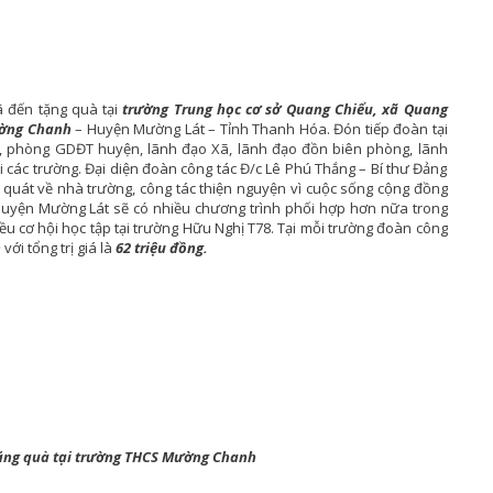
ã đến tặng quà tại
trường Trung học cơ sở Quang Chiểu, xã Quang
ờng Chanh
– Huyện Mường Lát – Tỉnh Thanh Hóa. Đón tiếp đoàn tại
n, phòng GDĐT huyện, lãnh đạo Xã, lãnh đạo đồn biên phòng, lãnh
i các trường. Đại diện đoàn công tác Đ/c Lê Phú Thắng – Bí thư Đảng
i quát về nhà trường, công tác thiện nguyện vì cuộc sống cộng đồng
huyện Mường Lát sẽ có nhiều chương trình phối hợp hơn nữa trong
hiều cơ hội học tập tại trường Hữu Nghị T78. Tại mỗi trường đoàn công
h
với tổng trị giá là
62 triệu đồng.
ặng quà tại trường THCS Mường Chanh