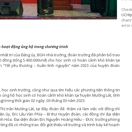
Check 
UCHl
chann
error
 hoạt động ủng hộ trong chương trình
 nhất trí của Đảng ủy, BGH nhà trường, đoàn trường đã phân bổ trao
00 đồng (tổng 5.400.000vnđ) cho học sinh có hoàn cảnh khó khăn tại
ình “Tết yêu thương – Xuân tình nguyện” năm 2023 của huyện đoàn
 học sinh trường, cũng như qua tìm hiểu các phương tiện thông tin
ai ủng hộ học sinh có hoàn cảnh khó khăn tại huyện Mường Lát, tỉnh
) trong thời gian 02 ngày ,03 tháng 03 năm 2023.
hị trấn Mường Lát, tại đây đoàn đã thăm và làm việc với đồng chí
yện ủy, Đ/c Lâu Văn Phía – Bí thư Huyện đoàn, các đồng chí đại diện
nh Hóa. Đại diện đoàn Đ/c Nguyễn Hoàng Hiếu – ĐUV, trưởng phòng
ng đã có những trao đổi giới thiệu về trường và trình bày kế hoạch