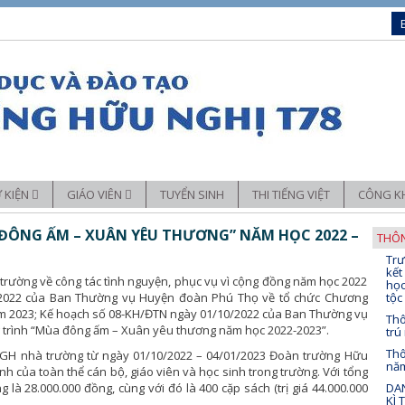
Ự KIỆN
GIÁO VIÊN
TUYỂN SINH
THI TIẾNG VIỆT
CÔNG K
Sáng kiến kinh nghiệm
ĐÔNG ẤM – XUÂN YÊU THƯƠNG” NĂM HỌC 2022 –
THÔN
Trư
chuyên môn
Trải nghiệm – Hướng nghiệp
kết
rường về công tác tình nguyện, phục vụ vì cộng đồng năm học 2022
học
đoàn thể
Ứng dụng CNTT trong dạy học
/2022 của Ban Thường vụ Huyện đoàn Phú Thọ về tổ chức Chương
tộc
ăm 2023; Kế hoạch số 08-KH/ĐTN ngày 01/10/2022 của Ban Thường vụ
Thô
 trình “Mùa đông ấm – Xuân yêu thương năm học 2022-2023”.
trú
Thô
BGH nhà trường từ ngày 01/10/2022 – 04/01/2023 Đoàn trường Hữu
nă
nh của toàn thể cán bộ, giáo viên và học sinh trong trường. Với tổng
là 28.000.000 đồng, cùng với đó là 400 cặp sách (trị giá 44.000.000
DAN
KÌ 