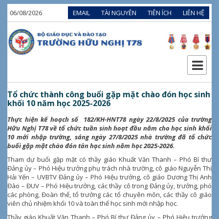
06/08/2026
EMAIL
TÀI NGUYÊN
TIÊN ÍCH
LIÊN HỆ
Tổ chức thành công buổi gặp mặt chào đón học sinh
khối 10 năm học 2025-2026
Thực hiện kế hoạch số 182/KH-HNT78 ngày 22/8/2025 của trường
Hữu Nghị T78 về tổ chức tuần sinh hoạt đầu năm cho học sinh khối
10 mới nhập trường, sáng ngày 27/8/2025 nhà trường đã tổ chức
buổi gặp mặt chào đón tân học sinh năm học 2025-2026.
Tham dự buổi gặp mặt có thầy giáo Khuất Văn Thanh – Phó Bí thư
Đảng ủy – Phó Hiệu trưởng phụ trách nhà trường, cô giáo Nguyễn Thị
Hải Yến – UVBTV Đảng ủy – Phó Hiệu trưởng, cô giáo Dương Thị Anh
Đào – ĐUV – Phó Hiệu trưởng, các thầy cô trong Đảng ủy, trưởng, phó
các phòng, Đoàn thể, tổ trưởng các tổ chuyên môn, các thầy cô giáo
viên chủ nhiệm khối 10 và toàn thể học sinh mới nhập học.
Thầy giáo Khuất Văn Thanh – Phó Bí thư Đảng ủy – Phó Hiệu trưởng