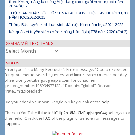
theo Khung năng lực tiếng Việt dùng cho người nước ngoài năm
2024 Đợt 2
THỜI GIAN NHẬP HỌC LỚP 10 VÀ TẬP TRUNG HỌC SINH KHỐI 11, 12
NĂM HỌC 2022-2023
Thông Báo tuyển sinh học sinh dân tộc Kinh năm học 2021-2022
Kết quả xét tuyển viên chức trường Hữu Nghị T78 năm 2020 (đợt 2)
XEM BÀI VIẾT THEO THÁNG
Xem
bài
viết
VIDEOS
theo
Error type: "Too Many Requests". Error message: "Quota exceeded
tháng
for quota metric 'Search Queries' and limit 'Search Queries per day'
of service 'youtube.googleapis.com' for consumer
'project_number:106994977132'." Domain: "global". Reason:
"rateLimitExceeded".
Did you added your own Google API key? Look at the
help
.
Check in YouTube if the id
UCHlp2h_8MaCMEapJvtqwC4g
belongs to a
channelid. Check the
FAQ
of the plugin or send error messages to
support
.