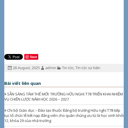
Save
Đăng
Tác
Chuyên
28 August, 2025
admin
Tin tức
,
Tin tức sự kiện
ngày:
giả:
mục:
Bài viết liên quan
SẴN SÀNG TÂM THẾ MỚI: TRƯỜNG HỮU NGHỊ T78 TRIỂN KHAI NHIỆM
VỤ CHIẾN LƯỢC NĂM HỌC 2026 – 2027
Chi bộ Giáo dục – Đào tạo thuộc Đảng bộ trường Hữu nghị T78 tiếp
tục tổ chức lễ kết nạp đảng viên cho quần chúng ưu tú là học sinh khối
12, khóa 29 của nhà trường