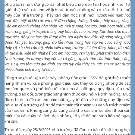
phụ trách nhà trường có bài phát biểu chào đón tân học sinh khối 10,
giới thiệu với các em về lịch sử, truyền thống và cơ cấu tổ chức bộ
máy của nhà trường. Thầy căn dặn học sinh mới:
“
Bước vào năm học
mới, đặc biệt là khi các em bắt đầu chặng đường 3 năm, thầy mong rằng:
Các em nhanh chóng hòa nhập với môi trường học tập, sinh hoạt mới; Biết
trân trọng, giữ gìn truyền thống quý báu của nhà trường; Xác định cho mình
mục tiêu, động cơ học tập đúng đắn, rèn luyện đạo đức, kỹ năng sống; Biết
đoàn kết, yêu thương, giúp đỡ lẫn nhau trong học tập và cuộc sống. Các
thầy cô, cô chú cán bộ, nhân viên trong trường sẽ luôn đồng hành, dìu dắt
và tạo điều kiện tốt nhất để các em học tập, rèn luyện, phát triển toàn diện.
Nhà trường tin tưởng rằng với sự cố gắng, quyết tâm của bản thân, cùng
với sự quan tâm của gia đình, sự tận tụy của thầy cô, các em sẽ đạt được
nhiều thành tích đáng tự hào”.
Cũng trong buổi gặp mặt này, phòng Công tác HSSV đã giới thiệu chức
năng nhiệm vụ của phòng, giới thiệu các thầy cô trong phòng để các
em làm quen và phổ biến tới các em các nội quy, quy định của nhà
trường, trao đổi, tương tác bằng hình thức câu hỏi và tình huống. Mục
đích chính là để các em nắm bắt ngay từ đầu về những quy định và
nội quy của trường để từ đó thực hiện tốt nhiệm vụ và và trách nhiệm
của học sinh. Phòng cũng đã cung cấp cho các em số điện thoại cần
thiết của các thầy cô lãnh đạo phòng, tổ y tế để học sinh liên hệ ngay
khi cần.
Trước đó, ngày 25/8/2025 nhà trường đã đón cơ bản đủ số lượng học