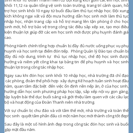
sinh khối 10. Đoàn Thanh niên cử đội xung kích gồm các em học sinh
khối 11,12 ra quân tổng vệ sinh toàn trường, trang trí cảnh quan, hỗ
trợ học sinh khối 10 ngay từ buổi đầu làm thủ tục nhập học. Đội xung
kích không ngại vất vả đội mưa hướng dẫn học sinh mới làm thủ tục
nhập học, nhận trang cấp và hỗ trợ mang lên tận phòng ở cho học
sinh mới, hỗ trợ bảo vệ trong công tác điều sắp xếp xe, tạo mọi điều
kiện thuận lợi giúp đỡ các em học sinh mới được phụ huynh đánh giá
cao.
Phòng Hành chính tổng hợp chuẩn bị đầy đủ nước uống phục vụ phụ
huynh và học sinh tại điểm đón tiếp. Phòng Quản lý Đào tạo chuẩn bị
đầy đủ nội dung, trình tự thủ tục nhập học, chế độ học sinh được
hưởng và niêm yết công khai tại bảng tin để phụ huynh và học sinh
thuận lợi trong công tác nhập học.
Ngay sau khi đón học sinh khối 10 nhập học, nhà trường đã chỉ đạo
các phòng, đoàn thể phối hợp xây dựng Kế hoạch tuần sinh hoạt đầu
năm, quan tâm đặc biệt đến việc ổn định nền nếp ăn, ở của học sinh,
hướng dẫn học sinh phương pháp học tập, sắp xếp nội vụ gọn gàng,
tập luyện bài thể dục buổi sáng và giới thiệu làm quen với các câu lạc
bộ và hoạt động của Đoàn Thanh niên nhà trường.
Với sự chuẩn bị chu đáo và với tâm thế mới, nhà trường và toàn thể
học sinh quyết tâm phấn đấu có một năm học mới thành công tốt đẹp!
Sau đây là một số hình ảnh đẹp trong công tác đón học sinh và buổi
gặp mặt đầu năm.