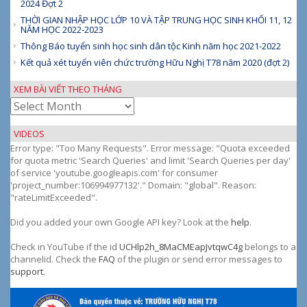
2024 Đợt 2
THỜI GIAN NHẬP HỌC LỚP 10 VÀ TẬP TRUNG HỌC SINH KHỐI 11, 12
NĂM HỌC 2022-2023
Thông Báo tuyển sinh học sinh dân tộc Kinh năm học 2021-2022
Kết quả xét tuyển viên chức trường Hữu Nghị T78 năm 2020 (đợt 2)
XEM BÀI VIẾT THEO THÁNG
Xem
bài
viết
VIDEOS
theo
Error type: "Too Many Requests". Error message: "Quota exceeded
tháng
for quota metric 'Search Queries' and limit 'Search Queries per day'
of service 'youtube.googleapis.com' for consumer
'project_number:106994977132'." Domain: "global". Reason:
"rateLimitExceeded".
Did you added your own Google API key? Look at the
help
.
Check in YouTube if the id
UCHlp2h_8MaCMEapJvtqwC4g
belongs to a
channelid. Check the
FAQ
of the plugin or send error messages to
support
.