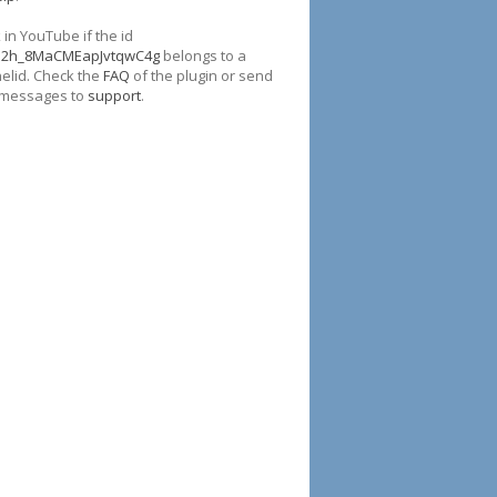
in YouTube if the id
p2h_8MaCMEapJvtqwC4g
belongs to a
elid. Check the
FAQ
of the plugin or send
 messages to
support
.