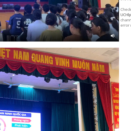
Check 
UCHl
chann
error