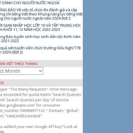
ỆT DÀNH CHO NGƯỜI NƯỚC NGOÀI
NG BÁO Về việc tổ chức thi đánh giá và cấp
ng chỉ tiếng Việt theo Khung năng lực tiếng Việt
g cho người nước ngoài năm 2024 Đợt 2
I GIAN NHẬP HỌC LỚP 10 VÀ TẬP TRUNG HỌC
H KHỐI 11, 12 NĂM HỌC 2022-2023
ng Báo tuyển sinh học sinh dân tộc Kinh năm
 2021-2022
 quả xét tuyển viên chức trường Hữu Nghị T78
 2020 (đợt 2)
BÀI VIẾT THEO THÁNG
OS
 type: "Too Many Requests". Error message:
g
a exceeded for quota metric 'Search Queries'
mit 'Search Queries per day' of service
ube.googleapis.com' for consumer
ect_number:106994977132'." Domain: "global".
n: "rateLimitExceeded".
ou added your own Google API key? Look at
lp
.