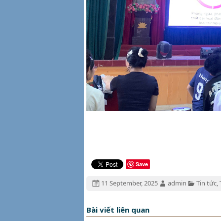
Save
Đăng
Tác
Chuyên
11 September, 2025
admin
Tin tức
,
ngày:
giả:
mục:
Bài viết liên quan