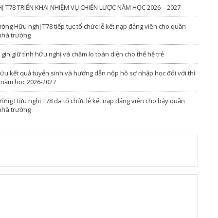
T78 TRIỂN KHAI NHIỆM VỤ CHIẾN LƯỢC NĂM HỌC 2026 – 2027
ờng Hữu nghị T78 tiếp tục tổ chức lễ kết nạp đảng viên cho quần
 nhà trường
ìn giữ tình hữu nghị và chăm lo toàn diện cho thế hệ trẻ
ứu kết quả tuyển sinh và hướng dẫn nộp hồ sơ nhập học đối với thí
ú năm học 2026-2027
ường Hữu nghị T78 đã tổ chức lễ kết nạp đảng viên cho bảy quần
 nhà trường