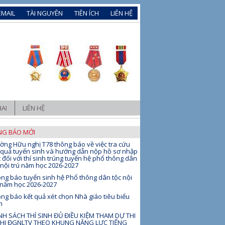
EMAIL
TÀI NGUYÊN
TIÊN ÍCH
LIÊN HỆ
AI
LIÊN HỆ
G BÁO MỚI
ờng Hữu nghị T78 thông báo về việc tra cứu
 quả tuyển sinh và hướng dẫn nộp hồ sơ nhập
 đối với thí sinh trúng tuyển hệ phổ thông dân
 nội trú năm học 2026-2027
ng báo tuyển sinh hệ Phổ thông dân tộc nội
 năm học 2026-2027
ng báo kết quả xét chọn Nhà giáo tiêu biểu
m
H SÁCH THÍ SINH ĐỦ ĐIỀU KIỆM THAM DỰ THI
THI ĐGNLTV THEO KHUNG NĂNG LỰC TIẾNG