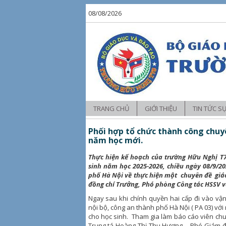
08/08/2026
TRANG CHỦ
GIỚI THIỆU
TIN TỨC S
Tin tức
Phối hợp tổ chức thành công chuyê
năm học mới.
Hoạt động 
Thực hiện kế hoạch của trường Hữu Nghị T7
Hoạt động 
sinh năm học 2025-2026, chiều ngày 08/9/2
phố Hà Nội về thực hiện một chuyên đề giá
đồng chí Trưởng, Phó phòng Công tác HSSV và
Ngay sau khi chính quyền hai cấp đi vào vận
nội bộ, công an thành phố Hà Nội ( PA 03) vớ
cho học sinh. Tham gia làm báo cáo viên chu
Trung tá Hoàng Thị Thu Hương – Phó Giám đ