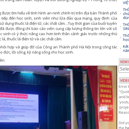
VI
THÔ
được tìm hiểu về tình hình an ninh chính trị trên địa bàn Thành phố
chứ
dùn
 tiếp đến học sinh, sinh viên như lừa đảo qua mạng, quy định của
sử dụng thuốc lá điện tử, các chất cấm…Tuy thời gian của buổi tuyên
THỜ
đã được đồng chí báo cáo viên cung cấp lượng thông tin lớn với số
SIN
học sinh có ý thức nâng cao hơn tinh thần cảnh giác trước những thủ
Thô
lá, thuốc lá điện tử và các chất cấm.
học
Kết
hối hợp và giúp đỡ của Công an Thành phố Hà Nội trong công tác
năm
o đức, lối sống, kỹ năng sống cho học sinh.
ền:
XEM 
Xem
bài
viết
VIDE
theo
Error
thán
"Quot
and li
'yout
'proj
Reaso
Did y
the
he