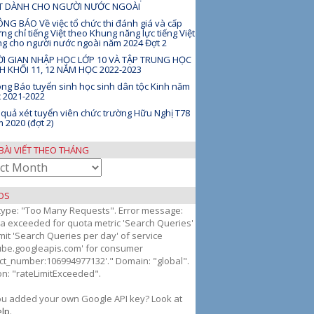
ỆT DÀNH CHO NGƯỜI NƯỚC NGOÀI
NG BÁO Về việc tổ chức thi đánh giá và cấp
ng chỉ tiếng Việt theo Khung năng lực tiếng Việt
g cho người nước ngoài năm 2024 Đợt 2
I GIAN NHẬP HỌC LỚP 10 VÀ TẬP TRUNG HỌC
H KHỐI 11, 12 NĂM HỌC 2022-2023
ng Báo tuyển sinh học sinh dân tộc Kinh năm
 2021-2022
 quả xét tuyển viên chức trường Hữu Nghị T78
 2020 (đợt 2)
BÀI VIẾT THEO THÁNG
OS
 type: "Too Many Requests". Error message:
g
a exceeded for quota metric 'Search Queries'
mit 'Search Queries per day' of service
ube.googleapis.com' for consumer
ect_number:106994977132'." Domain: "global".
n: "rateLimitExceeded".
ou added your own Google API key? Look at
lp
.