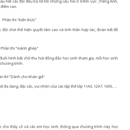
ầu hết các đội đều trả lời tốt những câu hỏi ở 4 lĩnh vực (Tiếng Anh,
 điểm cao.
Phần thi “kiến thức”
c đội chơi thể hiện quyết tâm cao và tinh thần hợp tác, đoàn kết để
Phần thi “mảnh ghép”
đuổi hình bắt chữ thu hút đông đảo học sinh tham gia, mỗi học sinh
 chương trình.
n thi “Dành cho khán giả”
ệ đa dạng, đặc sắc, vui nhộn của các tập thể lớp 11A3, 12A7, 10A5, …
úc cho thầy cô và các em học sinh, thông qua chương trình này học