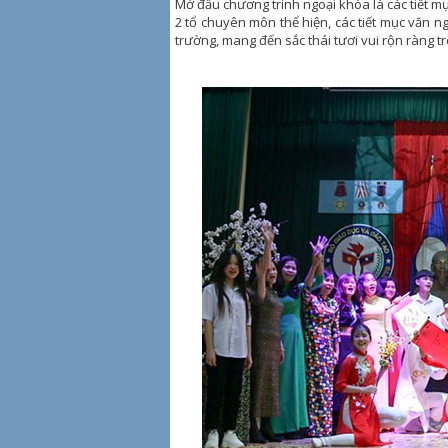
Mở đầu chương trình ngoại khóa là các tiết m
2 tổ chuyên môn thể hiện, các tiết mục văn 
trường, mang đến sắc thái tươi vui rộn ràng 