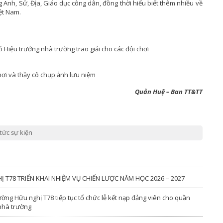
ng Anh, Sử, Địa, Giáo dục công dân, đồng thời hiểu biết thêm nhiều về
ệt Nam.
 Hiệu trưởng nhà trường trao giải cho các đội chơi
hơi và thầy cô chụp ảnh lưu niệm
Quản Huệ – Ban TT&TT
 tức sự kiện
T78 TRIỂN KHAI NHIỆM VỤ CHIẾN LƯỢC NĂM HỌC 2026 – 2027
ờng Hữu nghị T78 tiếp tục tổ chức lễ kết nạp đảng viên cho quần
 nhà trường