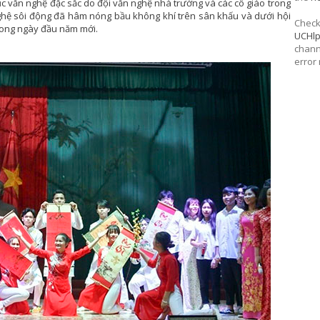
ục văn nghệ đặc sắc do đội văn nghệ nhà trường và các cô giáo trong
nghệ sôi động đã hâm nóng bầu không khí trên sân khấu và dưới hội
Check 
trong ngày đầu năm mới.
UCHl
chann
error