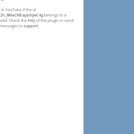
in YouTube if the id
p2h_8MaCMEapJvtqwC4g
belongs to a
elid. Check the
FAQ
of the plugin or send
 messages to
support
.