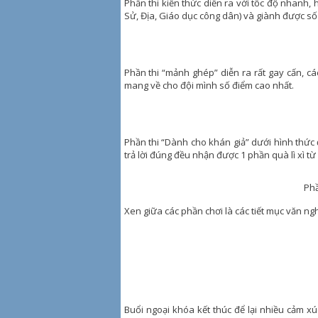
Phần thi kiến thức diễn ra với tốc độ nhanh, h
Sử, Địa, Giáo dục công dân) và giành được số
Phần thi “mảnh ghép” diễn ra rất gay cấn, cá
mang về cho đội mình số điểm cao nhất.
Phần thi “Dành cho khán giả” dưới hình thức 
trả lời đúng đều nhận được 1 phần quà lì xì từ
Phầ
Xen giữa các phần chơi là các tiết mục văn ngh
Buổi ngoại khóa kết thúc để lại nhiều cảm x