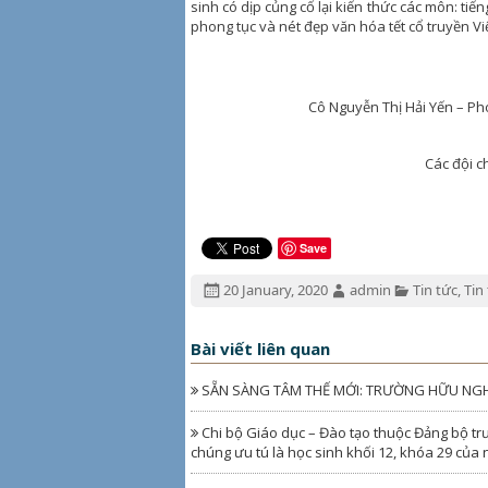
sinh có dịp củng cố lại kiến thức các môn: tiế
phong tục và nét đẹp văn hóa tết cổ truyền Vi
Cô Nguyễn Thị Hải Yến – Phó
Các đội c
Save
Đăng
Tác
Chuyên
20 January, 2020
admin
Tin tức
,
Tin
ngày:
giả:
mục:
Bài viết liên quan
SẴN SÀNG TÂM THẾ MỚI: TRƯỜNG HỮU NGHỊ 
Chi bộ Giáo dục – Đào tạo thuộc Đảng bộ trư
chúng ưu tú là học sinh khối 12, khóa 29 của