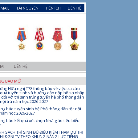
EMAIL
TÀI NGUYÊN
TIÊN ÍCH
LIÊN HỆ
AI
LIÊN HỆ
G BÁO MỚI
ờng Hữu nghị T78 thông báo về việc tra cứu
 quả tuyển sinh và hướng dẫn nộp hồ sơ nhập
 đối với thí sinh trúng tuyển hệ phổ thông dân
 nội trú năm học 2026-2027
ng báo tuyển sinh hệ Phổ thông dân tộc nội
 năm học 2026-2027
ng báo kết quả xét chọn Nhà giáo tiêu biểu
m
H SÁCH THÍ SINH ĐỦ ĐIỀU KIỆM THAM DỰ THI
THI ĐGNLTV THEO KHUNG NĂNG LỰC TIẾNG