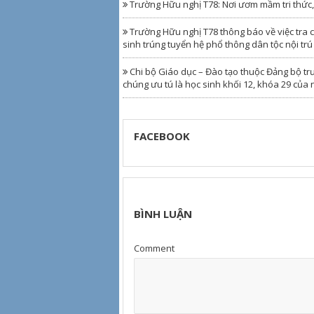
Trường Hữu nghị T78: Nơi ươm mầm tri thức, g
Trường Hữu nghị T78 thông báo về việc tra c
sinh trúng tuyển hệ phổ thông dân tộc nội tr
Chi bộ Giáo dục – Đào tạo thuộc Đảng bộ tr
chúng ưu tú là học sinh khối 12, khóa 29 của
FACEBOOK
BÌNH LUẬN
Comment