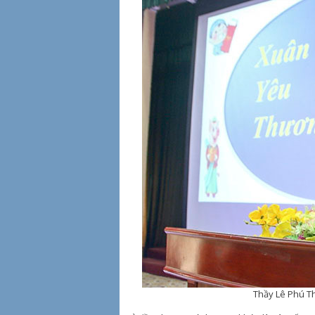
Thầy Lê Phú T