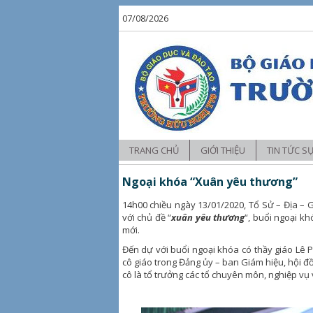
07/08/2026
TRANG CHỦ
GIỚI THIỆU
TIN TỨC S
Tin tức
Ngoại khóa “Xuân yêu thương”
Hoạt động 
14h00 chiều ngày 13/01/2020, Tổ Sử – Địa – 
với chủ đề “
xuân yêu thương
“, buổi ngoại kh
Hoạt động 
mới.
Đến dự với buổi ngoại khóa có thầy giáo Lê 
cô giáo trong Đảng ủy – ban Giám hiệu, hội đồ
cô là tổ trưởng các tổ chuyên môn, nghiệp vụ 