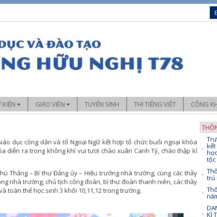
Ự KIỆN
GIÁO VIÊN
TUYỂN SINH
THI TIẾNG VIỆT
CÔNG KH
Sáng kiến kinh nghiệm
THÔN
Trư
chuyên môn
Trải nghiệm – Hướng nghiệp
Giáo dục công dân và tổ Ngoại Ngữ kết hợp tổ chức buổi ngoại khóa
kết
óa diễn ra trong không khí vui tươi chào xuân Canh Tý, chào thập kỉ
học
đoàn thể
Ứng dụng CNTT trong dạy học
tộc
Thô
Phú Thắng – Bí thư Đảng ủy – Hiệu trưởng nhà trường, cùng các thầy
trú
ng nhà trường, chủ tịch công đoàn, bí thư đoàn thanh niên, các thầy
Thô
và toàn thể học sinh 3 khối 10,11,12 trong trường.
nă
DAN
KÌ 