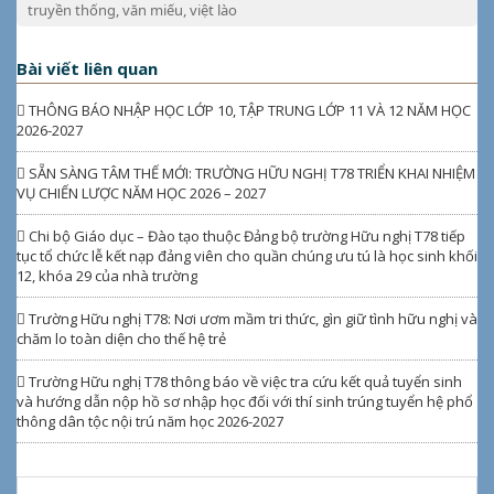
truyền thống
,
văn miếu
,
việt lào
Bài viết liên quan
THÔNG BÁO NHẬP HỌC LỚP 10, TẬP TRUNG LỚP 11 VÀ 12 NĂM HỌC
2026-2027
SẴN SÀNG TÂM THẾ MỚI: TRƯỜNG HỮU NGHỊ T78 TRIỂN KHAI NHIỆM
VỤ CHIẾN LƯỢC NĂM HỌC 2026 – 2027
Chi bộ Giáo dục – Đào tạo thuộc Đảng bộ trường Hữu nghị T78 tiếp
tục tổ chức lễ kết nạp đảng viên cho quần chúng ưu tú là học sinh khối
12, khóa 29 của nhà trường
Trường Hữu nghị T78: Nơi ươm mầm tri thức, gìn giữ tình hữu nghị và
chăm lo toàn diện cho thế hệ trẻ
Trường Hữu nghị T78 thông báo về việc tra cứu kết quả tuyển sinh
và hướng dẫn nộp hồ sơ nhập học đối với thí sinh trúng tuyển hệ phổ
thông dân tộc nội trú năm học 2026-2027