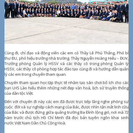
Cùng đi, chỉ đạo và động viên các em có Thầy Lê Phú Thắng, Phó bí
thư ĐU, phó hiệu trưởng nhà trường. Thầy Nguyễn Hoàng Hiếu – ĐUV,
Trưởng phòng Quản lý HSSV và các thầy cô trong phòng Quản lý
HSSV, các thầy cô phòng hợp tác đào tạo cùng đi và hướng dẫn quản
lý các em trong chuyến tham quan.
Chuyến tham quan học tập thực tế nhằm tạo sân chơi bổ ích cho các
bạn LHS Lào hiểu thêm những nét đẹp văn hoá, lịch sử truyền thống
của dân tộc Việt.
Đến với chuyến đi này các em đã được trực tiếp lắng nghe phóng sự
cuộc đời và sự nghiệp cách mạng của Bác, được nhìn tận mắt linh cữu
của Bác và được đứng giữa quảng trường Ba Đình lộng gió, nơi mà 72
năm trước chủ tịch Hồ Chí Minh đã đọc bản tuyên ngôn khai sinh
nước Việt Nam Dân Chủ Cộng Hoà.