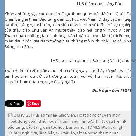
LHS thăm quan Lăng Bác
Không những vậy các em còn được tham quan Văn Miếu – Quốc Tử
Giám và ghé thăm Bảo tàng dân tộc học Việt Nam. Ở đây các em tiếp
tục được lắng nghe hướng dẫn viên thuyết trình về thân thế sự nghiệp
của thầy giáo Chu Văn An người thầy giáo hết lòng vì nước vì dân.
Tham quan không gian sinh hoạt văn hoá của các dân tộc trên mọi
miền đất nước Việt Nam thông qua những mô hình nhà Việt cổ, Nhà
Rông, nhà Sàn..
LHS Lào tham quan tại Bảo tàng Dân tộc học V
Toàn đoàn trở về trường lúc 17h00 cùng ngày, các thầy cô giáo và các
em học sinh đã trở về trường an toàn, vui vẻ, hân hoan. Kết thúc
chuyến tham quan học tập đầy ý nghĩa.
Đình Đại – Ban TT&TT
Save
Đăng
Tác
Chuyên
2 May, 2017
admin
Giáo viên
,
Hoạt động chuyên môn
,
ngày:
giả:
mục:
Từ
Hoạt động đoàn thể
,
Học sinh sinh viên
,
Tin tức
,
Tin tức sự kiện
khóa
bảo tàng
,
bảo tàng dân tộc học
,
bunpimay
,
HOMESTAY
,
hữu nghị
80
,
hữu nghị t78
,
lăng bác
,
t78
,
tết lào
,
tết té nước
,
tham quan
,