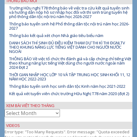
THÔNG BÁO MỚI
Trường Hữu nghị T78 thông báo về việc tra cứu kết quả tuyển sinh
và hướng dẫn nộp hồ sơ nhập học đối với thí sinh trúng tuyển hệ
phổ thông dân tộc nội trú năm học 2026-2027
Thông báo tuyển sinh hệ Phổ thông dân tộc nội trú năm học 2026-
2027
Thông báo kết quả xét chọn Nhà giáo tiêu biểu năm
DANH SÁCH THÍ SINH ĐỦ ĐIỀU KIỆM THAM DỰ THI KÌ THI ĐGNLTV
THEO KHUNG NĂNG LỰC TIẾNG VIỆT DÀNH CHO NGƯỜI NƯỚC
NGOÀI
THÔNG BÁO Về việc tổ chức thi đánh giá và cấp chứng chỉ tiếng Việt
theo Khung năng lực tiếng Việt dùng cho người nước ngoài năm
2024 Đợt 2
THỜI GIAN NHẬP HỌC LỚP 10 VÀ TẬP TRUNG HỌC SINH KHỐI 11, 12
NĂM HỌC 2022-2023
Thông Báo tuyển sinh học sinh dân tộc Kinh năm học 2021-2022
Kết quả xét tuyển viên chức trường Hữu Nghị T78 năm 2020 (đợt 2)
XEM BÀI VIẾT THEO THÁNG
Xem
bài
viết
VIDEOS
theo
Error type: "Too Many Requests". Error message: "Quota exceeded
tháng