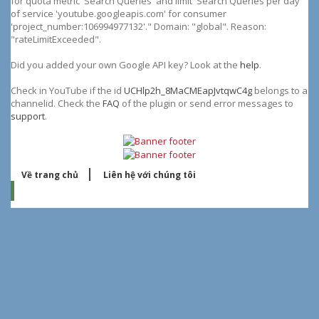
for quota metric 'Search Queries' and limit 'Search Queries per day'
of service 'youtube.googleapis.com' for consumer
'project_number:106994977132'." Domain: "global". Reason:
"rateLimitExceeded".
Did you added your own Google API key? Look at the
help
.
Check in YouTube if the id
UCHlp2h_8MaCMEapJvtqwC4g
belongs to a
channelid. Check the
FAQ
of the plugin or send error messages to
support
.
Về trang chủ
Liên hệ với chúng tôi