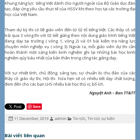
Khung năng lực tiếng Việt dành cho người ngoài của Bộ Giáo dục đào
tạo, đáp ứng yêu cầu thực tế của HSSV khi theo học tại các trường đại
học của Việt Nam.
Tham dự kỳ thi có 08 giáo viên đến từ 02 tổ tiếng Việt. Các thầy cô sẽ
trải qua 3 vòng thi với 02 tiết giảng theo nội dung giáo trình tiếng Việt
đang dạy tại trường ( vòng 1, vòng 2) và 01 bài kiểm tra năng lực
chuyên môn nghiệp vụ ( vòng 3). Ngoài ra, mỗi giáo viên dự thi cần
hoàn thành một sáng kiến kinh nghiệm ghi lại những bài học kinh
nghiệm qúy báu nhất của bản thân trong công tác giảng dạy.
Với sự nhiệt tình, chủ động, sáng tạo, sự chuẩn bị chu đáo của các
thầy cô giáo dự thi, Hội thi hứa hẹn sẽ có nhiều tiết dạy chất lượng,
đem đến cho các bạn LHS nhiều bài học thú vị, bổ ích.
Nguyệt Anh – Ban TT&TT
Save
Đăng
Tác
Chuyên
11 December, 2019
admin
Tin tức
,
Tin tức sự kiện
ngày:
giả:
mục:
Bài viết liên quan