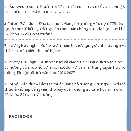
SẴN SÀNG TÂM THẾ MỚI: TRƯỜNG HỮU NGHỊ T78 TRIỂN KHAI NHIỆM
VỤ CHIẾN LƯỢC NĂM HỌC 2026 – 2027
Chi bộ Giáo dục – Đào tạo thuộc Đảng bộ trường Hữu nghị T78 tiếp
tục tổ chức lễ kết nạp đảng viên cho quần chúng ưu tú là học sinh khối
12, khóa 29 của nhà trường
Trường Hữu nghị T78: Nơi ươm mầm tri thức, gìn giữ tình hữu nghị và
chăm lo toàn diện cho thế hệ trẻ
Trường Hữu nghị T78 thông báo về việc tra cứu kết quả tuyển sinh
và hướng dẫn nộp hồ sơ nhập học đối với thí sinh trúng tuyển hệ phổ
thông dân tộc nội trú năm học 2026-2027
Chi bộ Giáo dục – Đào tạo thuộc Đảng bộ trường Hữu nghị T78 đã tổ
chức lễ kết nạp đảng viên cho bảy quần chúng ưu tú là học sinh khối
12, khóa 29 của nhà trường
FACEBOOK