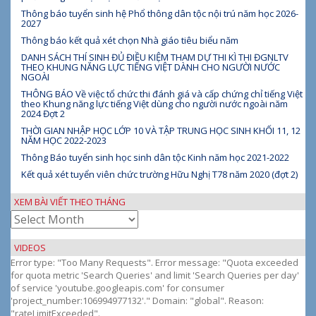
Thông báo tuyển sinh hệ Phổ thông dân tộc nội trú năm học 2026-
2027
Thông báo kết quả xét chọn Nhà giáo tiêu biểu năm
DANH SÁCH THÍ SINH ĐỦ ĐIỀU KIỆM THAM DỰ THI KÌ THI ĐGNLTV
THEO KHUNG NĂNG LỰC TIẾNG VIỆT DÀNH CHO NGƯỜI NƯỚC
NGOÀI
THÔNG BÁO Về việc tổ chức thi đánh giá và cấp chứng chỉ tiếng Việt
theo Khung năng lực tiếng Việt dùng cho người nước ngoài năm
2024 Đợt 2
THỜI GIAN NHẬP HỌC LỚP 10 VÀ TẬP TRUNG HỌC SINH KHỐI 11, 12
NĂM HỌC 2022-2023
Thông Báo tuyển sinh học sinh dân tộc Kinh năm học 2021-2022
Kết quả xét tuyển viên chức trường Hữu Nghị T78 năm 2020 (đợt 2)
XEM BÀI VIẾT THEO THÁNG
Xem
bài
viết
VIDEOS
theo
Error type: "Too Many Requests". Error message: "Quota exceeded
tháng
for quota metric 'Search Queries' and limit 'Search Queries per day'
of service 'youtube.googleapis.com' for consumer
'project_number:106994977132'." Domain: "global". Reason:
"rateLimitExceeded".