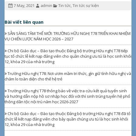
Đăng
Tác
Chuyên
7 May, 2021
admin
Tin tức
,
Tin tức sự kiện
ngày:
giả:
mục:
Bài viết liên quan
SẴN SÀNG TÂM THẾ MỚI: TRƯỜNG HỮU NGHỊ T78 TRIỂN KHAI NHIỆM
VỤ CHIẾN LƯỢC NĂM HỌC 2026 – 2027
Chi bộ Giáo dục – Đào tạo thuộc Đảng bộ trường Hữu nghị T78 tiếp
tục tổ chức lễ kết nạp đảng viên cho quần chúng ưu tú là học sinh khối
12, khóa 29 của nhà trường
Trường Hữu nghị T78: Nơi ươm mầm tri thức, gìn giữ tình hữu nghị và
chăm lo toàn diện cho thế hệ trẻ
Trường Hữu nghị T78 thông báo về việc tra cứu kết quả tuyển sinh
và hướng dẫn nộp hồ sơ nhập học đối với thí sinh trúng tuyển hệ phổ
thông dân tộc nội trú năm học 2026-2027
Chi bộ Giáo dục – Đào tạo thuộc Đảng bộ trường Hữu nghị T78 đã tổ
chức lễ kết nạp đảng viên cho bảy quần chúng ưu tú là học sinh khối
12, khóa 29 của nhà trường