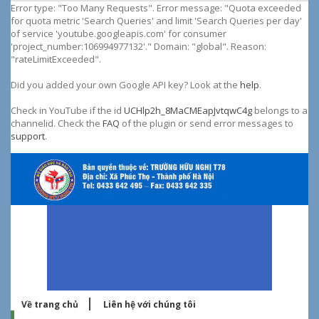
Error type: "Too Many Requests". Error message: "Quota exceeded
tháng
for quota metric 'Search Queries' and limit 'Search Queries per day'
of service 'youtube.googleapis.com' for consumer
'project_number:106994977132'." Domain: "global". Reason:
"rateLimitExceeded".
Did you added your own Google API key? Look at the
help
.
Check in YouTube if the id
UCHlp2h_8MaCMEapJvtqwC4g
belongs to a
channelid. Check the
FAQ
of the plugin or send error messages to
support
.
Về trang chủ
Liên hệ với chúng tôi