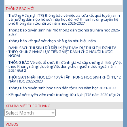
THÔNG BÁO MỚI
Trường Hữu nghị T78 thông báo về việc tra cứu kết quả tuyển sinh
và hướng dẫn nộp hồ sơ nhập học đối với thí sinh trúng tuyển hệ
phổ thông dân tộc nội trú năm học 2026-2027
Thông báo tuyển sinh hệ Phổ thông dân tộc nội trú năm học 2026-
2027
Thông báo kết quả xét chọn Nhà giáo tiêu biểu năm
DANH SÁCH THÍ SINH ĐỦ ĐIỀU KIỆM THAM DỰ THI KÌ THI ĐGNLTV
THEO KHUNG NĂNG LỰC TIẾNG VIỆT DÀNH CHO NGƯỜI NƯỚC
NGOÀI
THÔNG BÁO Về việc tổ chức thi đánh giá và cấp chứng chỉ tiếng Việt
theo Khung năng lực tiếng Việt dùng cho người nước ngoài năm
2024 Đợt 2
THỜI GIAN NHẬP HỌC LỚP 10 VÀ TẬP TRUNG HỌC SINH KHỐI 11, 12
NĂM HỌC 2022-2023
Thông Báo tuyển sinh học sinh dân tộc Kinh năm học 2021-2022
Kết quả xét tuyển viên chức trường Hữu Nghị T78 năm 2020 (đợt 2)
XEM BÀI VIẾT THEO THÁNG
Xem
bài
viết
VIDEOS
theo