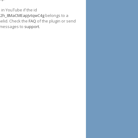
in YouTube if the id
p2h_8MaCMEapJvtqwC4g
belongs to a
elid. Check the
FAQ
of the plugin or send
 messages to
support
.