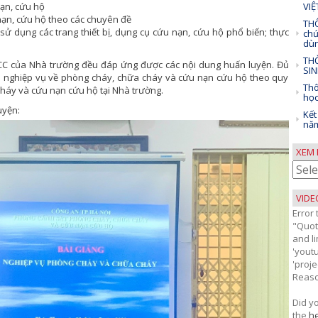
ạn, cứu hộ
VI
nạn, cứu hộ theo các chuyên đề
THÔ
 sử dụng các trang thiết bị, dụng cụ cứu nạn, cứu hộ phổ biến; thực
chứ
dùn
THỜ
CC của Nhà trường đều đáp ứng được các nội dung huấn luyện. Đủ
SIN
n nghiệp vụ về phòng cháy, chữa cháy và cứu nạn cứu hộ theo quy
Thô
háy và cứu nạn cứu hộ tại Nhà trường.
học
uyện:
Kết
năm
XEM 
Xem
bài
viết
VIDE
theo
Error
thán
"Quot
and li
'yout
'proj
Reaso
Did y
the
he