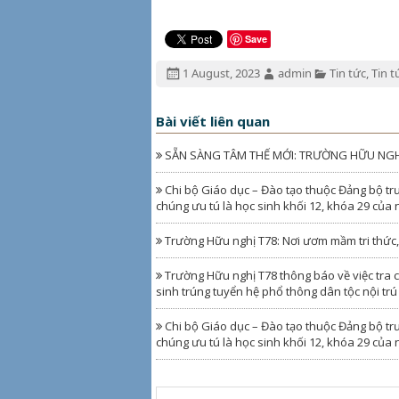
Save
Đăng
Tác
Chuyên
1 August, 2023
admin
Tin tức
,
Tin t
ngày:
giả:
mục:
Bài viết liên quan
SẴN SÀNG TÂM THẾ MỚI: TRƯỜNG HỮU NGHỊ 
Chi bộ Giáo dục – Đào tạo thuộc Đảng bộ trư
chúng ưu tú là học sinh khối 12, khóa 29 của
Trường Hữu nghị T78: Nơi ươm mầm tri thức, g
Trường Hữu nghị T78 thông báo về việc tra c
sinh trúng tuyển hệ phổ thông dân tộc nội tr
Chi bộ Giáo dục – Đào tạo thuộc Đảng bộ tr
chúng ưu tú là học sinh khối 12, khóa 29 của