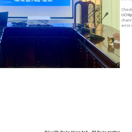
Check 
UCHl
chann
error