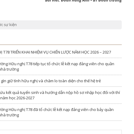
Bài viết: Đoàn Hùng Anh – BT Đoàn trường
ức sự kiện
T78 TRIỂN KHAI NHIỆM VỤ CHIẾN LƯỢC NĂM HỌC 2026 – 2027
ờng Hữu nghị T78 tiếp tục tổ chức lễ kết nạp đảng viên cho quần
 nhà trường
ìn giữ tình hữu nghị và chăm lo toàn diện cho thế hệ trẻ
ứu kết quả tuyển sinh và hướng dẫn nộp hồ sơ nhập học đối với thí
ú năm học 2026-2027
ường Hữu nghị T78 đã tổ chức lễ kết nạp đảng viên cho bảy quần
 nhà trường