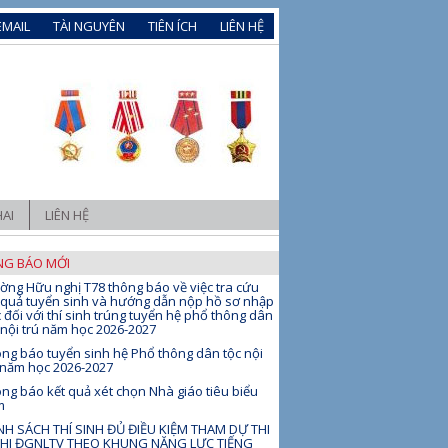
EMAIL
TÀI NGUYÊN
TIÊN ÍCH
LIÊN HỆ
AI
LIÊN HỆ
G BÁO MỚI
ờng Hữu nghị T78 thông báo về việc tra cứu
 quả tuyển sinh và hướng dẫn nộp hồ sơ nhập
 đối với thí sinh trúng tuyển hệ phổ thông dân
 nội trú năm học 2026-2027
ng báo tuyển sinh hệ Phổ thông dân tộc nội
 năm học 2026-2027
ng báo kết quả xét chọn Nhà giáo tiêu biểu
m
H SÁCH THÍ SINH ĐỦ ĐIỀU KIỆM THAM DỰ THI
THI ĐGNLTV THEO KHUNG NĂNG LỰC TIẾNG