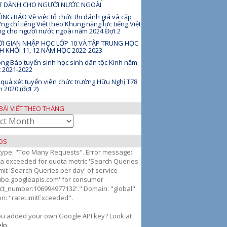
ỆT DÀNH CHO NGƯỜI NƯỚC NGOÀI
NG BÁO Về việc tổ chức thi đánh giá và cấp
ng chỉ tiếng Việt theo Khung năng lực tiếng Việt
g cho người nước ngoài năm 2024 Đợt 2
I GIAN NHẬP HỌC LỚP 10 VÀ TẬP TRUNG HỌC
H KHỐI 11, 12 NĂM HỌC 2022-2023
ng Báo tuyển sinh học sinh dân tộc Kinh năm
 2021-2022
 quả xét tuyển viên chức trường Hữu Nghị T78
 2020 (đợt 2)
BÀI VIẾT THEO THÁNG
OS
 type: "Too Many Requests". Error message:
g
a exceeded for quota metric 'Search Queries'
mit 'Search Queries per day' of service
ube.googleapis.com' for consumer
ect_number:106994977132'." Domain: "global".
n: "rateLimitExceeded".
ou added your own Google API key? Look at
lp
.