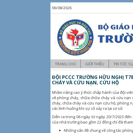
06/08/2026
TRANG CHỦ
GIỚI THIỆU
TIN TỨC S
Tin tức
ĐỘI PCCC TRƯỜNG HỮU NGHỊ T78
CHÁY VÀ CỨU NẠN, CỨU HỘ
Hoạt động 
Nhằm nâng cao ý thức chấp hành của đội viên 
Hoạt động 
về phòng cháy, chữa chữa cháy và cứu nạn c
cháy, chữa cháy và cứu nạn cứu hộ, phòng ng
các tình huống khi sự cố xảy ra tại cơ sở.
Diễn ra trong 06 ngày từ ngày 20/7/2023 đến
của nhà trường bao gồm 22 đồng chí đã tham g
Những vấn đề chung về công tác phòng