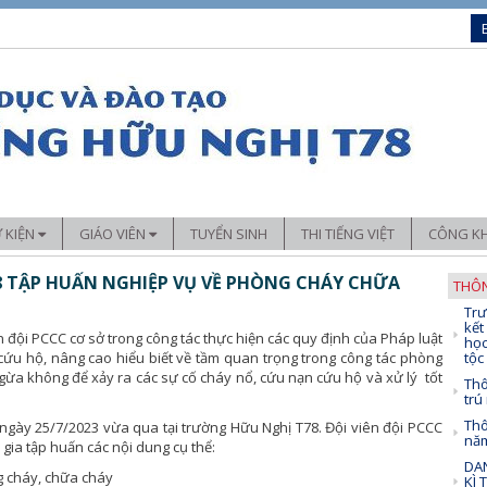
Ự KIỆN
GIÁO VIÊN
TUYỂN SINH
THI TIẾNG VIỆT
CÔNG KH
Sáng kiến kinh nghiệm
 TẬP HUẤN NGHIỆP VỤ VỀ PHÒNG CHÁY CHỮA
THÔN
Trư
chuyên môn
Trải nghiệm – Hướng nghiệp
kết
đội PCCC cơ sở trong công tác thực hiện các quy định của Pháp luật
học
đoàn thể
Ứng dụng CNTT trong dạy học
ứu hộ, nâng cao hiểu biết về tầm quan trọng trong công tác phòng
tộc
ừa không để xảy ra các sự cố cháy nổ, cứu nạn cứu hộ và xử lý tốt
Thô
trú
Thô
 ngày 25/7/2023 vừa qua tại trường Hữu Nghị T78. Đội viên đội PCCC
nă
ia tập huấn các nội dung cụ thể:
DAN
 cháy, chữa cháy
KÌ 