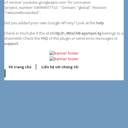
of service 'youtube.googleapis.com' for consumer
'project_number:106994977132'." Domain: "global". Reason:
"rateLimitExceeded".
Did you added your own Google API key? Look at the
help
.
Check in YouTube if the id
UCHlp2h_8MaCMEapJvtqwC4g
belongs to a
channelid. Check the
FAQ
of the plugin or send error messages to
support
.
Về trang chủ
Liên hệ với chúng tôi