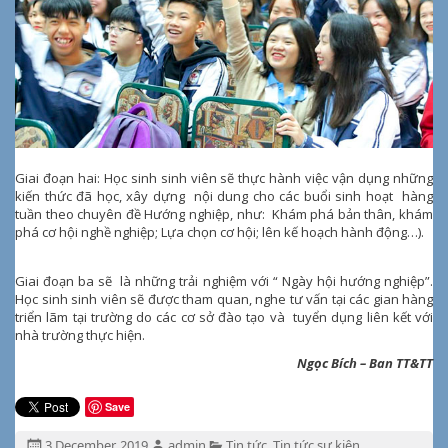
Giai đoạn hai: Học sinh sinh viên sẽ thực hành việc vận dụng những
kiến thức đã học, xây dựng nội dung cho các buổi sinh hoạt hàng
tuần theo chuyên đề Hướng nghiệp, như: Khám phá bản thân, khám
phá cơ hội nghề nghiệp; Lựa chọn cơ hội; lên kế hoạch hành động…).
Giai đoạn ba sẽ là những trải nghiệm với “ Ngày hội hướng nghiệp”.
Học sinh sinh viên sẽ được tham quan, nghe tư vấn tại các gian hàng
triển lãm tại trường do các cơ sở đào tạo và tuyển dụng liên kết với
nhà trường thực hiện.
Ngọc Bích – Ban TT&TT
Save
Đăng
Tác
Chuyên
3 December, 2019
admin
Tin tức
,
Tin tức sự kiện