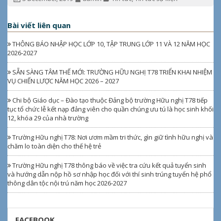
ngày:
giả:
mục:
Bài viết liên quan
THÔNG BÁO NHẬP HỌC LỚP 10, TẬP TRUNG LỚP 11 VÀ 12 NĂM HỌC
2026-2027
SẴN SÀNG TÂM THẾ MỚI: TRƯỜNG HỮU NGHỊ T78 TRIỂN KHAI NHIỆM
VỤ CHIẾN LƯỢC NĂM HỌC 2026 – 2027
Chi bộ Giáo dục – Đào tạo thuộc Đảng bộ trường Hữu nghị T78 tiếp
tục tổ chức lễ kết nạp đảng viên cho quần chúng ưu tú là học sinh khối
12, khóa 29 của nhà trường
Trường Hữu nghị T78: Nơi ươm mầm tri thức, gìn giữ tình hữu nghị và
chăm lo toàn diện cho thế hệ trẻ
Trường Hữu nghị T78 thông báo về việc tra cứu kết quả tuyển sinh
và hướng dẫn nộp hồ sơ nhập học đối với thí sinh trúng tuyển hệ phổ
thông dân tộc nội trú năm học 2026-2027
FACEBOOK