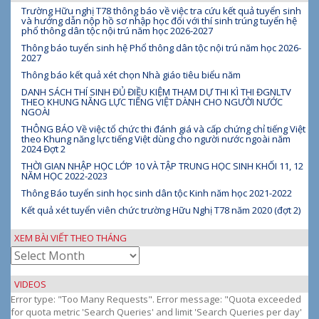
Trường Hữu nghị T78 thông báo về việc tra cứu kết quả tuyển sinh
và hướng dẫn nộp hồ sơ nhập học đối với thí sinh trúng tuyển hệ
phổ thông dân tộc nội trú năm học 2026-2027
Thông báo tuyển sinh hệ Phổ thông dân tộc nội trú năm học 2026-
2027
Thông báo kết quả xét chọn Nhà giáo tiêu biểu năm
DANH SÁCH THÍ SINH ĐỦ ĐIỀU KIỆM THAM DỰ THI KÌ THI ĐGNLTV
THEO KHUNG NĂNG LỰC TIẾNG VIỆT DÀNH CHO NGƯỜI NƯỚC
NGOÀI
THÔNG BÁO Về việc tổ chức thi đánh giá và cấp chứng chỉ tiếng Việt
theo Khung năng lực tiếng Việt dùng cho người nước ngoài năm
2024 Đợt 2
THỜI GIAN NHẬP HỌC LỚP 10 VÀ TẬP TRUNG HỌC SINH KHỐI 11, 12
NĂM HỌC 2022-2023
Thông Báo tuyển sinh học sinh dân tộc Kinh năm học 2021-2022
Kết quả xét tuyển viên chức trường Hữu Nghị T78 năm 2020 (đợt 2)
XEM BÀI VIẾT THEO THÁNG
Xem
bài
viết
VIDEOS
theo
Error type: "Too Many Requests". Error message: "Quota exceeded
tháng
for quota metric 'Search Queries' and limit 'Search Queries per day'