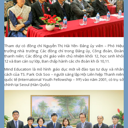
Tham dự có đồng chí Nguyễn Thị Hải Yến- Đảng ủy viên – Phó Hiệu
trưởng nhà trường; Các đồng chí trong Đảng ủy, Công đoàn, Đoàn
thanh niên; Các đồng chí giáo viên chủ nhiệm khối 12, học sinh khối
12 và Ban cán sự lớp, Ban chấp hành các chi đoàn kh ối 10,11.
Mind Education là mô hình giáo dục mới về đào tạo tư duy và nhân
cách của TS. Park Ock Soo – người sáng lập Hội Liên hiệp Thanh niên
quốc tế (International Youth Fellowship – IYF) vào năm 2001, có trụ sở
chính tại Seoul (Hàn Quốc).