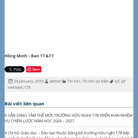
Hồng Minh – Ban TT&TT
Save
Đăng
Tác
Chuyên
Từ
24 January, 2019
admin
Tin tức
,
Tin tức sự kiện
iyf
,
iyf
ngày:
giả:
mục:
khóa:
vietnam
,
t78
Bài viết liên quan
SẴN SÀNG TÂM THẾ MỚI: TRƯỜNG HỮU NGHỊ T78 TRIỂN KHAI NHIỆM
VỤ CHIẾN LƯỢC NĂM HỌC 2026 – 2027
Chi bộ Giáo dục – Đào tạo thuộc Đảng bộ trường Hữu nghị T78 tiếp