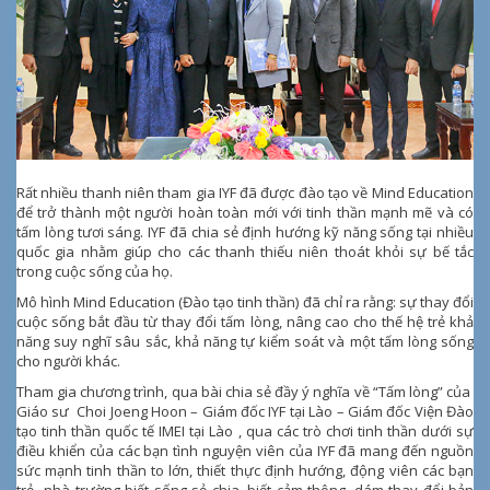
Rất nhiều thanh niên tham gia IYF đã được đào tạo về Mind Education
để trở thành một người hoàn toàn mới với tinh thần mạnh mẽ và có
tấm lòng tươi sáng. IYF đã chia sẻ định hướng kỹ năng sống tại nhiều
quốc gia nhằm giúp cho các thanh thiếu niên thoát khỏi sự bế tắc
trong cuộc sống của họ.
Mô hình Mind Education (Đào tạo tinh thần) đã chỉ ra rằng: sự thay đổi
cuộc sống bắt đầu từ thay đổi tấm lòng, nâng cao cho thế hệ trẻ khả
năng suy nghĩ sâu sắc, khả năng tự kiểm soát và một tấm lòng sống
cho người khác.
Tham gia chương trình, qua bài chia sẻ đầy ý nghĩa về “Tấm lòng” của
Giáo sư Choi Joeng Hoon – Giám đốc IYF tại Lào – Giám đốc Viện Đào
tạo tinh thần quốc tế IMEI tại Lào , qua các trò chơi tinh thần dưới sự
điều khiển của các bạn tình nguyện viên của IYF đã mang đến nguồn
sức mạnh tinh thần to lớn, thiết thực định hướng, động viên các bạn
trẻ nhà trường biết sống sẻ chia, biết cảm thông, dám thay đổi bản