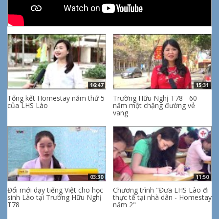
16:47
15:31
Tổng kết Homestay năm thứ 5
Trường Hữu Nghị T78 - 60
của LHS Lào
năm một chặng đường vẻ
vang
03:30
11:50
Đổi mới dạy tiếng Việt cho học
Chương trình "Đưa LHS Lào đi
sinh Lào tại Trường Hữu Nghị
thực tế tại nhà dân - Homestay
T78
năm 2"