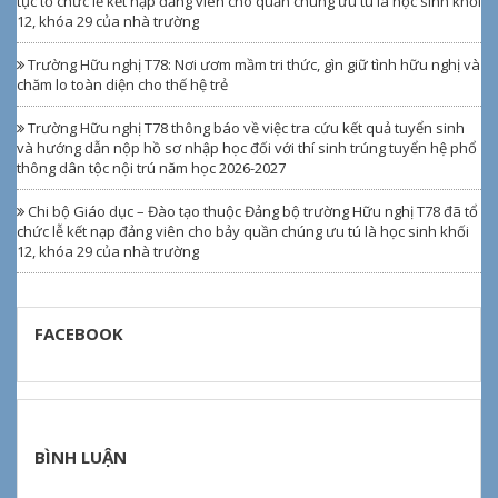
tục tổ chức lễ kết nạp đảng viên cho quần chúng ưu tú là học sinh khối
12, khóa 29 của nhà trường
Trường Hữu nghị T78: Nơi ươm mầm tri thức, gìn giữ tình hữu nghị và
chăm lo toàn diện cho thế hệ trẻ
Trường Hữu nghị T78 thông báo về việc tra cứu kết quả tuyển sinh
và hướng dẫn nộp hồ sơ nhập học đối với thí sinh trúng tuyển hệ phổ
thông dân tộc nội trú năm học 2026-2027
Chi bộ Giáo dục – Đào tạo thuộc Đảng bộ trường Hữu nghị T78 đã tổ
chức lễ kết nạp đảng viên cho bảy quần chúng ưu tú là học sinh khối
12, khóa 29 của nhà trường
FACEBOOK
BÌNH LUẬN