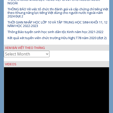
NGOÀI
THÔNG BÁO Về việc tổ chức thi đánh giá và cấp chứng chỉ tiếng Việt
theo Khung năng lực tiếng Việt dùng cho người nước ngoài năm
2024 Đợt 2
THỜI GIAN NHẬP HỌC LỚP 10 VÀ TẬP TRUNG HỌC SINH KHỐI 11, 12
NĂM HỌC 2022-2023
Thông Báo tuyển sinh học sinh dân tộc Kinh năm học 2021-2022
Kết quả xét tuyển viên chức trường Hữu Nghị T78 năm 2020 (đợt 2)
XEM BÀI VIẾT THEO THÁNG
Xem
bài
viết
VIDEOS
theo
tháng