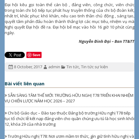
Đại hội kêu gọi toàn thể cán bộ , đảng viên, công chức, viên chức
trong toàn chi bộ tiếp tục phát huy truyền thống của chi bộ đoàn kết,
nhất trí, khắc phục khó khăn, nêu cao tinh thần chủ động , sáng tạo,
quyết tâm phấn đấu hoàn thành thắng lợi các mục tiêu, nhiệm vụ mà
Nghị quyết Đại hội đề ra. Đại hội bế mạc vào hồi 16 giờ 10 phút cùng
ngày.
Nguyễn Đình Đại – Ban TT&TT
Save
Đăng
Tác
Chuyên
8 October, 2017
admin
Tin tức
,
Tin tức sự kiện
ngày:
giả:
mục:
Bài viết liên quan
SẴN SÀNG TÂM THẾ MỚI: TRƯỜNG HỮU NGHỊ T78 TRIỂN KHAI NHIỆM
VỤ CHIẾN LƯỢC NĂM HỌC 2026 – 2027
Chi bộ Giáo dục – Đào tạo thuộc Đảng bộ trường Hữu nghị T78 tiếp
tục tổ chức lễ kết nạp đảng viên cho quần chúng ưu tú là học sinh khối
12, khóa 29 của nhà trường
Trường Hữu nghị T78: Nơi ươm mầm tri thức, gìn giữ tình hữu nghị và