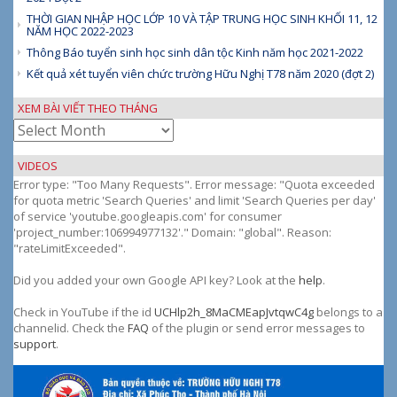
THỜI GIAN NHẬP HỌC LỚP 10 VÀ TẬP TRUNG HỌC SINH KHỐI 11, 12
NĂM HỌC 2022-2023
Thông Báo tuyển sinh học sinh dân tộc Kinh năm học 2021-2022
Kết quả xét tuyển viên chức trường Hữu Nghị T78 năm 2020 (đợt 2)
XEM BÀI VIẾT THEO THÁNG
Xem
bài
viết
VIDEOS
theo
Error type: "Too Many Requests". Error message: "Quota exceeded
tháng
for quota metric 'Search Queries' and limit 'Search Queries per day'
of service 'youtube.googleapis.com' for consumer
'project_number:106994977132'." Domain: "global". Reason:
"rateLimitExceeded".
Did you added your own Google API key? Look at the
help
.
Check in YouTube if the id
UCHlp2h_8MaCMEapJvtqwC4g
belongs to a
channelid. Check the
FAQ
of the plugin or send error messages to
support
.