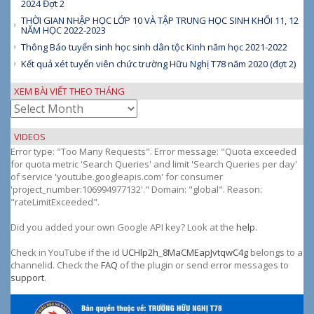
2024 Đợt 2
THỜI GIAN NHẬP HỌC LỚP 10 VÀ TẬP TRUNG HỌC SINH KHỐI 11, 12
NĂM HỌC 2022-2023
Thông Báo tuyển sinh học sinh dân tộc Kinh năm học 2021-2022
Kết quả xét tuyển viên chức trường Hữu Nghị T78 năm 2020 (đợt 2)
XEM BÀI VIẾT THEO THÁNG
Xem
bài
viết
VIDEOS
theo
Error type: "Too Many Requests". Error message: "Quota exceeded
tháng
for quota metric 'Search Queries' and limit 'Search Queries per day'
of service 'youtube.googleapis.com' for consumer
'project_number:106994977132'." Domain: "global". Reason:
"rateLimitExceeded".
Did you added your own Google API key? Look at the
help
.
Check in YouTube if the id
UCHlp2h_8MaCMEapJvtqwC4g
belongs to a
channelid. Check the
FAQ
of the plugin or send error messages to
support
.