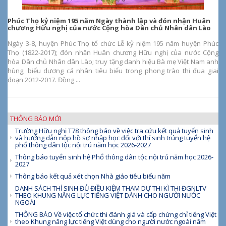
Phúc Thọ kỷ niệm 195 năm Ngày thành lập và đón nhận Huân
chương Hữu nghị của nước Cộng hòa Dân chủ Nhân dân Lào
Ngày 3-8, huyện Phúc Thọ tổ chức Lễ kỷ niệm 195 năm huyện Phúc
Thọ (1822-2017); đón nhận Huân chương Hữu nghị của nước Cộng
hòa Dân chủ Nhân dân Lào; truy tặng danh hiệu Bà mẹ Việt Nam anh
hùng; biểu dương cá nhân tiêu biểu trong phong trào thi đua giai
đoạn 2012-2017. Đồng ...
THÔNG BÁO MỚI
Trường Hữu nghị T78 thông báo về việc tra cứu kết quả tuyển sinh
và hướng dẫn nộp hồ sơ nhập học đối với thí sinh trúng tuyển hệ
phổ thông dân tộc nội trú năm học 2026-2027
Thông báo tuyển sinh hệ Phổ thông dân tộc nội trú năm học 2026-
2027
Thông báo kết quả xét chọn Nhà giáo tiêu biểu năm
DANH SÁCH THÍ SINH ĐỦ ĐIỀU KIỆM THAM DỰ THI KÌ THI ĐGNLTV
THEO KHUNG NĂNG LỰC TIẾNG VIỆT DÀNH CHO NGƯỜI NƯỚC
NGOÀI
THÔNG BÁO Về việc tổ chức thi đánh giá và cấp chứng chỉ tiếng Việt
theo Khung năng lực tiếng Việt dùng cho người nước ngoài năm